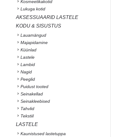
Kosmeetikakotid
Lukuga kotid
AKSESSUAARID LASTELE
KODU & SISUSTUS
Lauamängud
Majapidamine
Küünlad
Lastele
Lambid
Nagid
Peeglid
Puidust tooted
Seinakellad
Seinakleebised
Tahvlid
Tekstiil
LASTELE
Kaunistused lastetuppa