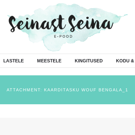
LASTELE
MEESTELE
KINGITUSED
KODU &
ATTACHMENT: KAARDITASKU WOUF BENGALA_1