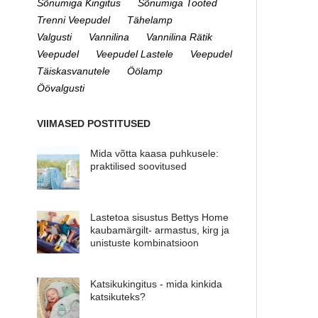
Sõnumiga Kingitus
Sõnumiga Tooted
Trenni Veepudel
Tähelamp
Valgusti
Vannilina
Vannilina Rätik
Veepudel
Veepudel Lastele
Veepudel
Täiskasvanutele
Öölamp
Öövalgusti
VIIMASED POSTITUSED
Mida võtta kaasa puhkusele:
praktilised soovitused
Lastetoa sisustus Bettys Home
kaubamärgilt- armastus, kirg ja
unistuste kombinatsioon
Katsikukingitus - mida kinkida
katsikuteks?