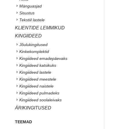
Mänguasjad
Sisustus
Tekstiil lastele
KLIENTIDE LEMMIKUD
KINGIIDEED
Jõulukingitused
Kinkekomplektid
Kingiideed emadepäevaks
Kingiideed katsikuks
Kingiideed lastele
Kingiideed meestele
Kingiideed naistele
Kingiideed pulmadeks
Kingiideed soolaleivaks
ÄRIKINGITUSED
TEEMAD