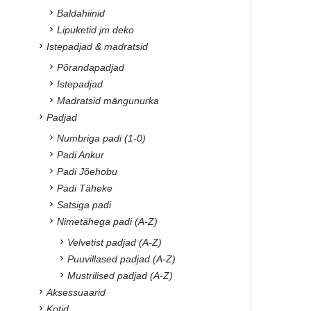
Baldahiinid
Lipuketid jm deko
Istepadjad & madratsid
Põrandapadjad
Istepadjad
Madratsid mängunurka
Padjad
Numbriga padi (1-0)
Padi Ankur
Padi Jõehobu
Padi Täheke
Satsiga padi
Nimetähega padi (A-Z)
Velvetist padjad (A-Z)
Puuvillased padjad (A-Z)
Mustrilised padjad (A-Z)
Aksessuaarid
Kotid