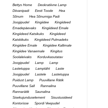
Bettys Home
Deokratiivne Lamp
Diivanipadi
Eesti Toode
Hea
Sõnum
Hea Sõnumiga Padi
Joogipudel
Kingiidee
Kingiideed
Emadepäevaks
Kingiideed Emale
Kingiideed Katsikuks
Kingiideed
Katskikuks
Kingiideed Pulmadeks
Kingiidee Emale
Kingiidee Kallimale
Kingiidee Vanaemale
Kingitus
Soolaleivaks
Korduvkasutatav
Joogipudel
Lamp
Lamp
Lastetuppa
Lamptäht
Laste
Joogipudel
Lastele
Lastetuppa
Puidust Lamp
Puuvillane Rätik
Puuvillane Sall
Rannalina
Rannarätik
Saunalina
Sisekujunduselement
Sisustusideed
Kontorisse
Spordi Veepudel