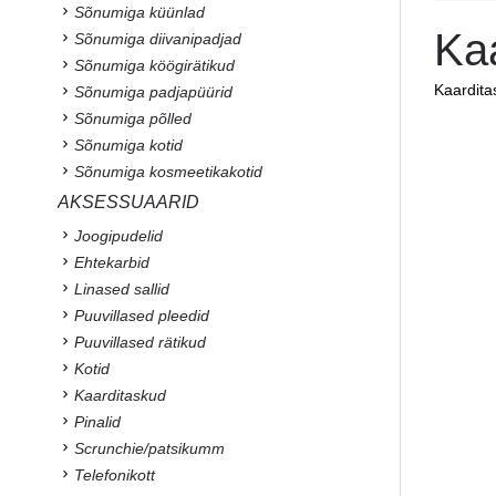
Sõnumiga küünlad
Ka
Sõnumiga diivanipadjad
Sõnumiga köögirätikud
Kaardit
Sõnumiga padjapüürid
Sõnumiga põlled
Sõnumiga kotid
Sõnumiga kosmeetikakotid
AKSESSUAARID
Joogipudelid
Ehtekarbid
Linased sallid
Puuvillased pleedid
Puuvillased rätikud
Kotid
Kaarditaskud
Pinalid
Scrunchie/patsikumm
Telefonikott