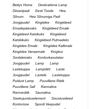
Bettys Home
Deokratiivne Lamp
Diivanipadi
Eesti Toode
Hea
Sõnum
Hea Sõnumiga Padi
Joogipudel
Kingiidee
Kingiideed
Emadepäevaks
Kingiideed Emale
Kingiideed Katsikuks
Kingiideed
Katskikuks
Kingiideed Pulmadeks
Kingiidee Emale
Kingiidee Kallimale
Kingiidee Vanaemale
Kingitus
Soolaleivaks
Korduvkasutatav
Joogipudel
Lamp
Lamp
Lastetuppa
Lamptäht
Laste
Joogipudel
Lastele
Lastetuppa
Puidust Lamp
Puuvillane Rätik
Puuvillane Sall
Rannalina
Rannarätik
Saunalina
Sisekujunduselement
Sisustusideed
Kontorisse
Spordi Veepudel