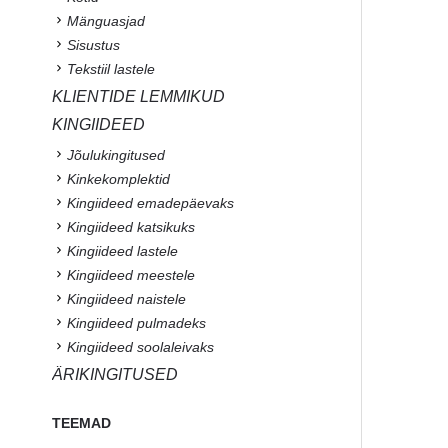
Mänguasjad
Sisustus
Tekstiil lastele
KLIENTIDE LEMMIKUD
KINGIIDEED
Jõulukingitused
Kinkekomplektid
Kingiideed emadepäevaks
Kingiideed katsikuks
Kingiideed lastele
Kingiideed meestele
Kingiideed naistele
Kingiideed pulmadeks
Kingiideed soolaleivaks
ÄRIKINGITUSED
TEEMAD