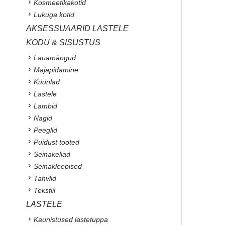
Kosmeetikakotid
Lukuga kotid
AKSESSUAARID LASTELE
KODU & SISUSTUS
Lauamängud
Majapidamine
Küünlad
Lastele
Lambid
Nagid
Peeglid
Puidust tooted
Seinakellad
Seinakleebised
Tahvlid
Tekstiil
LASTELE
Kaunistused lastetuppa