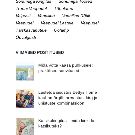
Sõnumiga Kingitus
Sõnumiga Tooted
Trenni Veepudel
Tähelamp
Valgusti
Vannilina
Vannilina Rätik
Veepudel
Veepudel Lastele
Veepudel
Täiskasvanutele
Öölamp
Öövalgusti
VIIMASED POSTITUSED
Mida võtta kaasa puhkusele:
praktilised soovitused
Lastetoa sisustus Bettys Home
kaubamärgilt- armastus, kirg ja
unistuste kombinatsioon
Katsikukingitus - mida kinkida
katsikuteks?