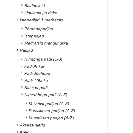
Baldahiinid
Lipuketid jm deko
Istepadjad & madratsid
Põrandapadjad
Istepadjad
Madratsid mängunurka
Padjad
Numbriga padi (1-0)
Padi Ankur
Padi Jõehobu
Padi Täheke
Satsiga padi
Nimetähega padi (A-Z)
Velvetist padjad (A-Z)
Puuvillased padjad (A-Z)
Mustrilised padjad (A-Z)
Aksessuaarid
Kotid