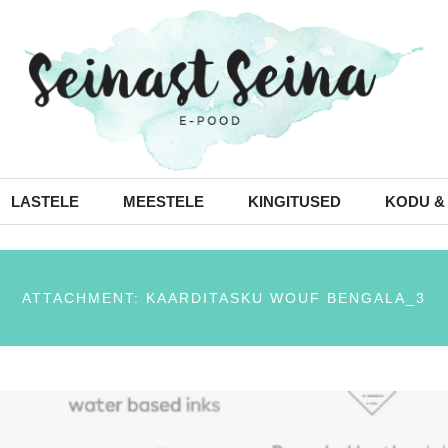
LASTELE
MEESTELE
KINGITUSED
KODU &
ATTACHMENT: KAARDITASKU WOUF BENGALA_3