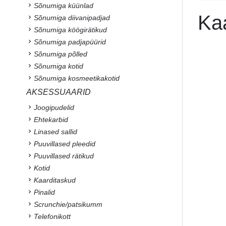
Sõnumiga küünlad
Ka
Sõnumiga diivanipadjad
Sõnumiga köögirätikud
Sõnumiga padjapüürid
Sõnumiga põlled
Sõnumiga kotid
Sõnumiga kosmeetikakotid
AKSESSUAARID
Joogipudelid
Ehtekarbid
Linased sallid
Puuvillased pleedid
Puuvillased rätikud
Kotid
Kaarditaskud
Pinalid
Scrunchie/patsikumm
Telefonikott