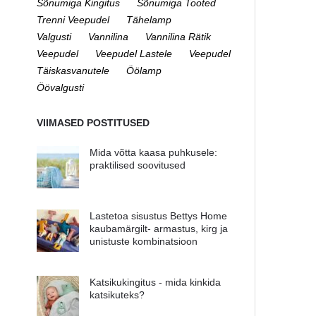
Sõnumiga Kingitus
Sõnumiga Tooted
Trenni Veepudel
Tähelamp
Valgusti
Vannilina
Vannilina Rätik
Veepudel
Veepudel Lastele
Veepudel
Täiskasvanutele
Öölamp
Öövalgusti
VIIMASED POSTITUSED
Mida võtta kaasa puhkusele:
praktilised soovitused
Lastetoa sisustus Bettys Home
kaubamärgilt- armastus, kirg ja
unistuste kombinatsioon
Katsikukingitus - mida kinkida
katsikuteks?