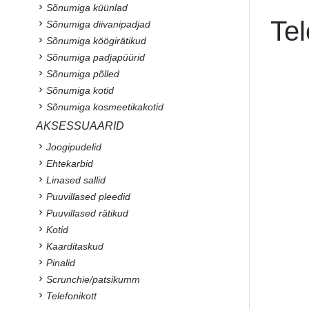
Sõnumiga küünlad
Te
Sõnumiga diivanipadjad
Sõnumiga köögirätikud
Sõnumiga padjapüürid
Sõnumiga põlled
Sõnumiga kotid
Sõnumiga kosmeetikakotid
AKSESSUAARID
Joogipudelid
Ehtekarbid
Linased sallid
Puuvillased pleedid
Puuvillased rätikud
Kotid
Kaarditaskud
Pinalid
Scrunchie/patsikumm
Telefonikott