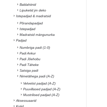
Baldahiinid
Lipuketid jm deko
Istepadjad & madratsid
Põrandapadjad
Istepadjad
Madratsid mängunurka
Padjad
Numbriga padi (1-0)
Padi Ankur
Padi Jõehobu
Padi Täheke
Satsiga padi
Nimetähega padi (A-Z)
Velvetist padjad (A-Z)
Puuvillased padjad (A-Z)
Mustrilised padjad (A-Z)
Aksessuaarid
Kotid