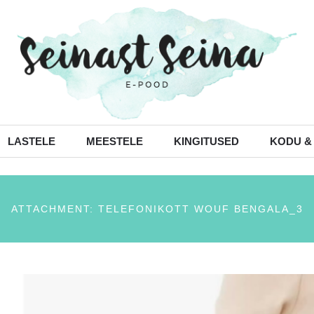
LASTELE
MEESTELE
KINGITUSED
KODU &
ATTACHMENT: TELEFONIKOTT WOUF BENGALA_3