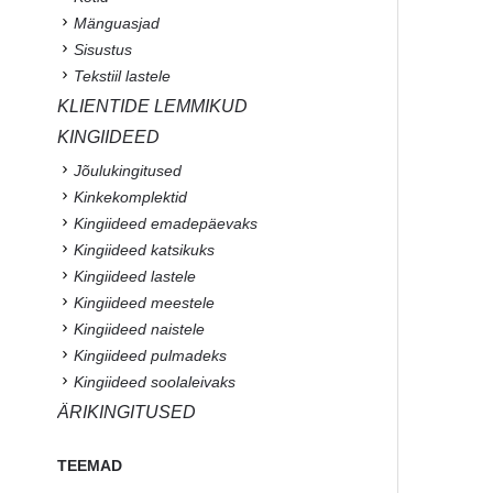
Mänguasjad
Sisustus
Tekstiil lastele
KLIENTIDE LEMMIKUD
KINGIIDEED
Jõulukingitused
Kinkekomplektid
Kingiideed emadepäevaks
Kingiideed katsikuks
Kingiideed lastele
Kingiideed meestele
Kingiideed naistele
Kingiideed pulmadeks
Kingiideed soolaleivaks
ÄRIKINGITUSED
TEEMAD