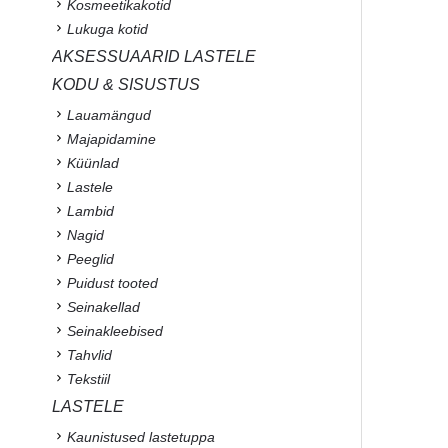
Kosmeetikakotid
Lukuga kotid
AKSESSUAARID LASTELE
KODU & SISUSTUS
Lauamängud
Majapidamine
Küünlad
Lastele
Lambid
Nagid
Peeglid
Puidust tooted
Seinakellad
Seinakleebised
Tahvlid
Tekstiil
LASTELE
Kaunistused lastetuppa