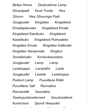
Bettys Home
Deokratiivne Lamp
Diivanipadi
Eesti Toode
Hea
Sõnum
Hea Sõnumiga Padi
Joogipudel
Kingiidee
Kingiideed
Emadepäevaks
Kingiideed Emale
Kingiideed Katsikuks
Kingiideed
Katskikuks
Kingiideed Pulmadeks
Kingiidee Emale
Kingiidee Kallimale
Kingiidee Vanaemale
Kingitus
Soolaleivaks
Korduvkasutatav
Joogipudel
Lamp
Lamp
Lastetuppa
Lamptäht
Laste
Joogipudel
Lastele
Lastetuppa
Puidust Lamp
Puuvillane Rätik
Puuvillane Sall
Rannalina
Rannarätik
Saunalina
Sisekujunduselement
Sisustusideed
Kontorisse
Spordi Veepudel