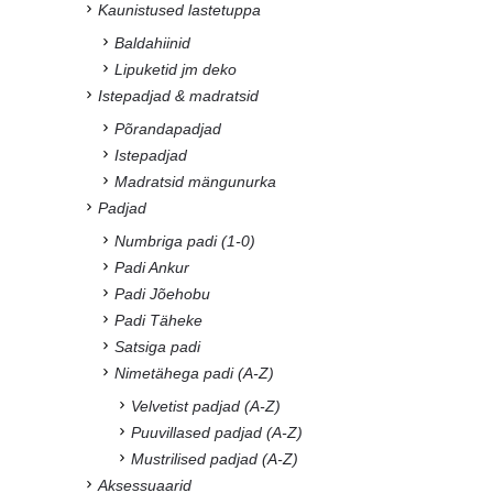
Kaunistused lastetuppa
Baldahiinid
Lipuketid jm deko
Istepadjad & madratsid
Põrandapadjad
Istepadjad
Madratsid mängunurka
Padjad
Numbriga padi (1-0)
Padi Ankur
Padi Jõehobu
Padi Täheke
Satsiga padi
Nimetähega padi (A-Z)
Velvetist padjad (A-Z)
Puuvillased padjad (A-Z)
Mustrilised padjad (A-Z)
Aksessuaarid