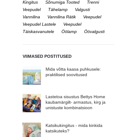
Kingitus
Sõnumiga Tooted
Trenni
Veepudel
Tähelamp
Valgusti
Vannilina
Vannilina Rätik
Veepudel
Veepudel Lastele
Veepudel
Täiskasvanutele
Öölamp
Öövalgusti
VIIMASED POSTITUSED
Mida võtta kaasa puhkusele:
praktilised soovitused
Lastetoa sisustus Bettys Home
kaubamärgilt- armastus, kirg ja
unistuste kombinatsioon
Katsikukingitus - mida kinkida
katsikuteks?