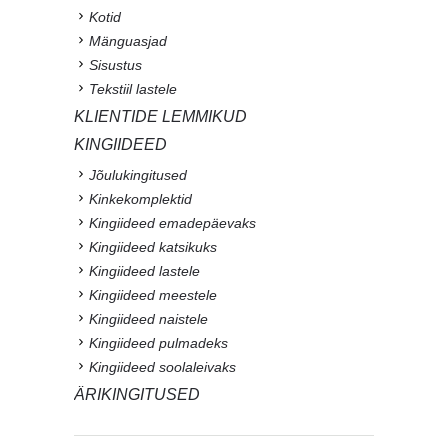
Kotid
Mänguasjad
Sisustus
Tekstiil lastele
KLIENTIDE LEMMIKUD
KINGIIDEED
Jõulukingitused
Kinkekomplektid
Kingiideed emadepäevaks
Kingiideed katsikuks
Kingiideed lastele
Kingiideed meestele
Kingiideed naistele
Kingiideed pulmadeks
Kingiideed soolaleivaks
ÄRIKINGITUSED