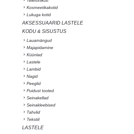
Telefonikott
Kosmeetikakotid
Lukuga kotid
AKSESSUAARID LASTELE
KODU & SISUSTUS
Lauamängud
Majapidamine
Küünlad
Lastele
Lambid
Nagid
Peeglid
Puidust tooted
Seinakellad
Seinakleebised
Tahvlid
Tekstiil
LASTELE