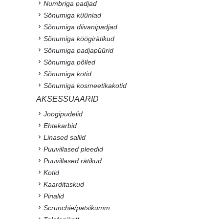
Numbriga padjad
Sõnumiga küünlad
Sõnumiga diivanipadjad
Sõnumiga köögirätikud
Sõnumiga padjapüürid
Sõnumiga põlled
Sõnumiga kotid
Sõnumiga kosmeetikakotid
AKSESSUAARID
Joogipudelid
Ehtekarbid
Linased sallid
Puuvillased pleedid
Puuvillased rätikud
Kotid
Kaarditaskud
Pinalid
Scrunchie/patsikumm