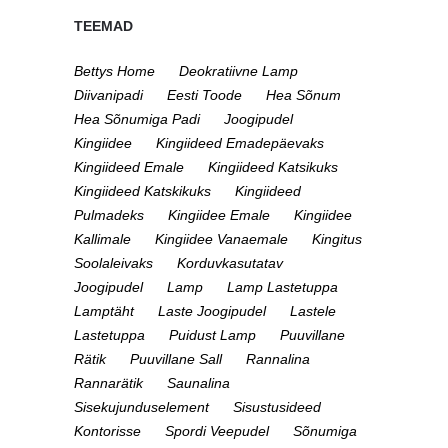
TEEMAD
Bettys Home
Deokratiivne Lamp
Diivanipadi
Eesti Toode
Hea Sõnum
Hea Sõnumiga Padi
Joogipudel
Kingiidee
Kingiideed Emadepäevaks
Kingiideed Emale
Kingiideed Katsikuks
Kingiideed Katskikuks
Kingiideed
Pulmadeks
Kingiidee Emale
Kingiidee
Kallimale
Kingiidee Vanaemale
Kingitus
Soolaleivaks
Korduvkasutatav
Joogipudel
Lamp
Lamp Lastetuppa
Lamptäht
Laste Joogipudel
Lastele
Lastetuppa
Puidust Lamp
Puuvillane
Rätik
Puuvillane Sall
Rannalina
Rannarätik
Saunalina
Sisekujunduselement
Sisustusideed
Kontorisse
Spordi Veepudel
Sõnumiga