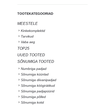
TOOTEKATEGOORIAD
MEESTELE
Kinkekomplektid
Tarvikud
Vaba aeg
TOP25
UUED TOOTED
SÕNUMIGA TOOTED
Numbriga padjad
Sõnumiga küünlad
Sõnumiga diivanipadjad
Sõnumiga köögirätikud
Sõnumiga padjapüürid
Sõnumiga põlled
Sõnumiga kotid