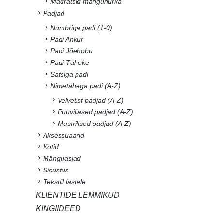
Madratsid mängunurka
Padjad
Numbriga padi (1-0)
Padi Ankur
Padi Jõehobu
Padi Täheke
Satsiga padi
Nimetähega padi (A-Z)
Velvetist padjad (A-Z)
Puuvillased padjad (A-Z)
Mustrilised padjad (A-Z)
Aksessuaarid
Kotid
Mänguasjad
Sisustus
Tekstiil lastele
KLIENTIDE LEMMIKUD
KINGIIDEED