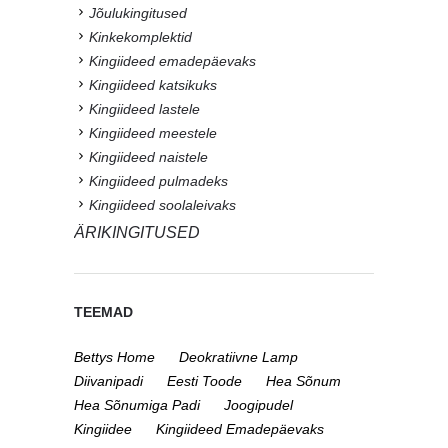
Jõulukingitused
Kinkekomplektid
Kingiideed emadepäevaks
Kingiideed katsikuks
Kingiideed lastele
Kingiideed meestele
Kingiideed naistele
Kingiideed pulmadeks
Kingiideed soolaleivaks
ÄRIKINGITUSED
TEEMAD
Bettys Home
Deokratiivne Lamp
Diivanipadi
Eesti Toode
Hea Sõnum
Hea Sõnumiga Padi
Joogipudel
Kingiidee
Kingiideed Emadepäevaks