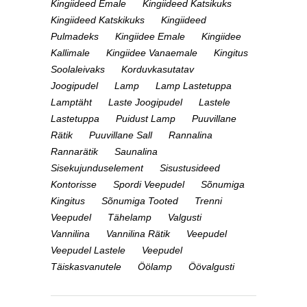
Kingiideed Emale
Kingiideed Katsikuks
Kingiideed Katskikuks
Kingiideed
Pulmadeks
Kingiidee Emale
Kingiidee
Kallimale
Kingiidee Vanaemale
Kingitus
Soolaleivaks
Korduvkasutatav
Joogipudel
Lamp
Lamp Lastetuppa
Lamptäht
Laste Joogipudel
Lastele
Lastetuppa
Puidust Lamp
Puuvillane
Rätik
Puuvillane Sall
Rannalina
Rannarätik
Saunalina
Sisekujunduselement
Sisustusideed
Kontorisse
Spordi Veepudel
Sõnumiga
Kingitus
Sõnumiga Tooted
Trenni
Veepudel
Tähelamp
Valgusti
Vannilina
Vannilina Rätik
Veepudel
Veepudel Lastele
Veepudel
Täiskasvanutele
Öölamp
Öövalgusti