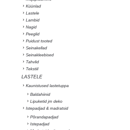
Küünlad
Lastele
Lambid
Nagid
Peeglid
Puidust tooted
Seinakellad
Seinakleebised
Tahvlid
Tekstiil
LASTELE
Kaunistused lastetuppa
Baldahiinid
Lipuketid jm deko
Istepadjad & madratsid
Põrandapadjad
Istepadjad