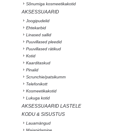
Sõnumiga kosmeetikakotid
AKSESSUAARID
Joogipudelid
Ehtekarbid
Linased sallid
Puuvillased pleedid
Puuvillased rätikud
Kotid
Kaarditaskud
Pinalid
Scrunchie/patsikumm
Telefonikott
Kosmeetikakotid
Lukuga kotid
AKSESSUAARID LASTELE
KODU & SISUSTUS
Lauamängud
Majapidamine