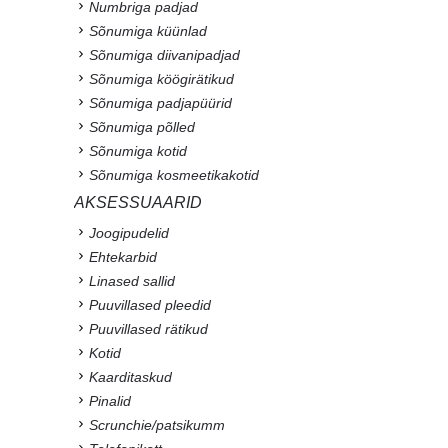
Numbriga padjad
Sõnumiga küünlad
Sõnumiga diivanipadjad
Sõnumiga köögirätikud
Sõnumiga padjapüürid
Sõnumiga põlled
Sõnumiga kotid
Sõnumiga kosmeetikakotid
AKSESSUAARID
Joogipudelid
Ehtekarbid
Linased sallid
Puuvillased pleedid
Puuvillased rätikud
Kotid
Kaarditaskud
Pinalid
Scrunchie/patsikumm