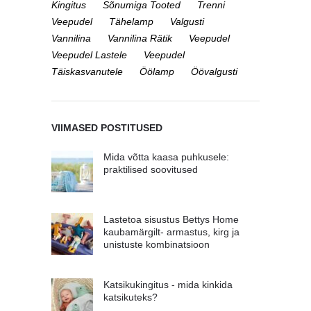
Kingitus
Sõnumiga Tooted
Trenni
Veepudel
Tähelamp
Valgusti
Vannilina
Vannilina Rätik
Veepudel
Veepudel Lastele
Veepudel
Täiskasvanutele
Öölamp
Öövalgusti
VIIMASED POSTITUSED
Mida võtta kaasa puhkusele:
praktilised soovitused
Lastetoa sisustus Bettys Home
kaubamärgilt- armastus, kirg ja
unistuste kombinatsioon
Katsikukingitus - mida kinkida
katsikuteks?