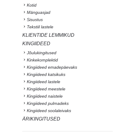
Kotid
Mänguasjad
Sisustus
Tekstiil lastele
KLIENTIDE LEMMIKUD
KINGIIDEED
Jõulukingitused
Kinkekomplektid
Kingiideed emadepäevaks
Kingiideed katsikuks
Kingiideed lastele
Kingiideed meestele
Kingiideed naistele
Kingiideed pulmadeks
Kingiideed soolaleivaks
ÄRIKINGITUSED