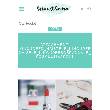
ATTACHMENT:
KINGIIDEED_NAISTELE_KINGIIDEE
NAISELE_KINGIIDEESOBRANNALE_
KOSMEETIKAKOTT