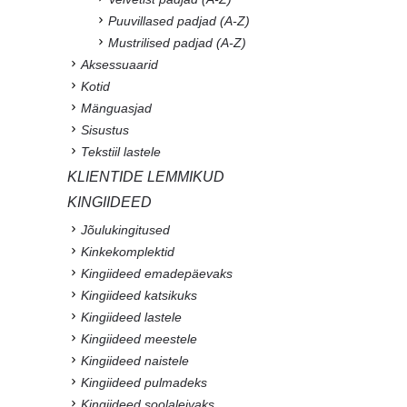
Puuvillased padjad (A-Z)
Mustrilised padjad (A-Z)
Aksessuaarid
Kotid
Mänguasjad
Sisustus
Tekstiil lastele
KLIENTIDE LEMMIKUD
KINGIIDEED
Jõulukingitused
Kinkekomplektid
Kingiideed emadepäevaks
Kingiideed katsikuks
Kingiideed lastele
Kingiideed meestele
Kingiideed naistele
Kingiideed pulmadeks
Kingiideed soolaleivaks