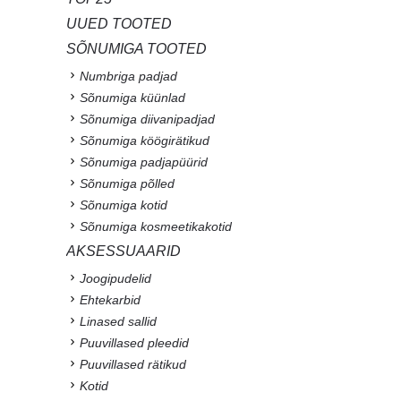
UUED TOOTED
SÕNUMIGA TOOTED
Numbriga padjad
Sõnumiga küünlad
Sõnumiga diivanipadjad
Sõnumiga köögirätikud
Sõnumiga padjapüürid
Sõnumiga põlled
Sõnumiga kotid
Sõnumiga kosmeetikakotid
AKSESSUAARID
Joogipudelid
Ehtekarbid
Linased sallid
Puuvillased pleedid
Puuvillased rätikud
Kotid