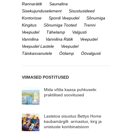
Rannarätik
Saunalina
Sisekujunduselement
Sisustusideed
Kontorisse
Spordi Veepudel
Sõnumiga
Kingitus
Sõnumiga Tooted
Trenni
Veepudel
Tähelamp
Valgusti
Vannilina
Vannilina Rätik
Veepudel
Veepudel Lastele
Veepudel
Täiskasvanutele
Öölamp
Öövalgusti
VIIMASED POSTITUSED
Mida võtta kaasa puhkusele:
praktilised soovitused
Lastetoa sisustus Bettys Home
kaubamärgilt- armastus, kirg ja
unistuste kombinatsioon