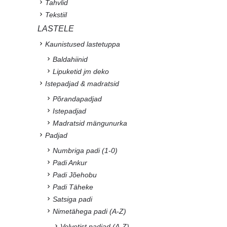
Tahvlid
Tekstiil
LASTELE
Kaunistused lastetuppa
Baldahiinid
Lipuketid jm deko
Istepadjad & madratsid
Põrandapadjad
Istepadjad
Madratsid mängunurka
Padjad
Numbriga padi (1-0)
Padi Ankur
Padi Jõehobu
Padi Täheke
Satsiga padi
Nimetähega padi (A-Z)
Velvetist padjad (A-Z)