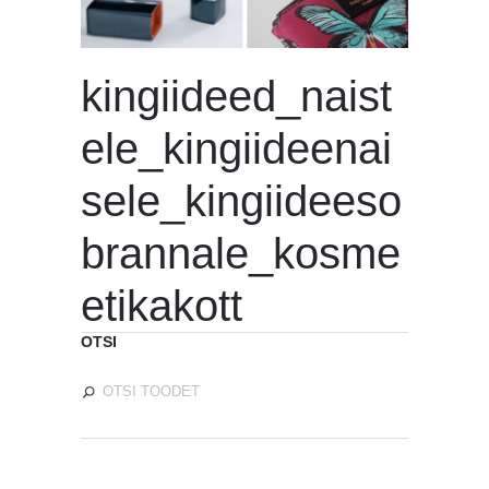
kingiideed_naist
ele_kingiideenai
sele_kingiideeso
brannale_kosme
etikakott
OTSI