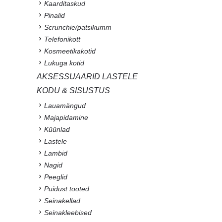
Kaarditaskud
Pinalid
Scrunchie/patsikumm
Telefonikott
Kosmeetikakotid
Lukuga kotid
AKSESSUAARID LASTELE
KODU & SISUSTUS
Lauamängud
Majapidamine
Küünlad
Lastele
Lambid
Nagid
Peeglid
Puidust tooted
Seinakellad
Seinakleebised