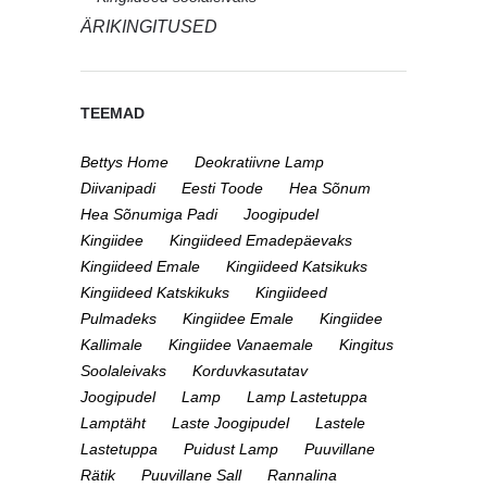
ÄRIKINGITUSED
TEEMAD
Bettys Home
Deokratiivne Lamp
Diivanipadi
Eesti Toode
Hea Sõnum
Hea Sõnumiga Padi
Joogipudel
Kingiidee
Kingiideed Emadepäevaks
Kingiideed Emale
Kingiideed Katsikuks
Kingiideed Katskikuks
Kingiideed
Pulmadeks
Kingiidee Emale
Kingiidee
Kallimale
Kingiidee Vanaemale
Kingitus
Soolaleivaks
Korduvkasutatav
Joogipudel
Lamp
Lamp Lastetuppa
Lamptäht
Laste Joogipudel
Lastele
Lastetuppa
Puidust Lamp
Puuvillane
Rätik
Puuvillane Sall
Rannalina