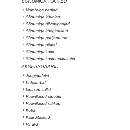
SÕNUMIGA TOOTED
Numbriga padjad
Sõnumiga küünlad
Sõnumiga diivanipadjad
Sõnumiga köögirätikud
Sõnumiga padjapüürid
Sõnumiga põlled
Sõnumiga kotid
Sõnumiga kosmeetikakotid
AKSESSUAARID
Joogipudelid
Ehtekarbid
Linased sallid
Puuvillased pleedid
Puuvillased rätikud
Kotid
Kaarditaskud
Pinalid