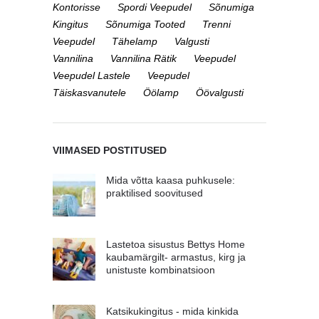
Kontorisse
Spordi Veepudel
Sõnumiga
Kingitus
Sõnumiga Tooted
Trenni
Veepudel
Tähelamp
Valgusti
Vannilina
Vannilina Rätik
Veepudel
Veepudel Lastele
Veepudel
Täiskasvanutele
Öölamp
Öövalgusti
VIIMASED POSTITUSED
Mida võtta kaasa puhkusele:
praktilised soovitused
Lastetoa sisustus Bettys Home
kaubamärgilt- armastus, kirg ja
unistuste kombinatsioon
Katsikukingitus - mida kinkida