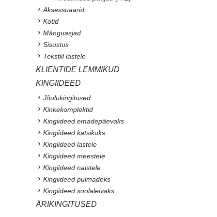
Aksessuaarid
Kotid
Mänguasjad
Sisustus
Tekstiil lastele
KLIENTIDE LEMMIKUD
KINGIIDEED
Jõulukingitused
Kinkekomplektid
Kingiideed emadepäevaks
Kingiideed katsikuks
Kingiideed lastele
Kingiideed meestele
Kingiideed naistele
Kingiideed pulmadeks
Kingiideed soolaleivaks
ÄRIKINGITUSED