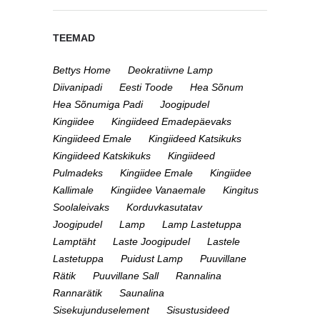
TEEMAD
Bettys Home
Deokratiivne Lamp
Diivanipadi
Eesti Toode
Hea Sõnum
Hea Sõnumiga Padi
Joogipudel
Kingiidee
Kingiideed Emadepäevaks
Kingiideed Emale
Kingiideed Katsikuks
Kingiideed Katskikuks
Kingiideed
Pulmadeks
Kingiidee Emale
Kingiidee
Kallimale
Kingiidee Vanaemale
Kingitus
Soolaleivaks
Korduvkasutatav
Joogipudel
Lamp
Lamp Lastetuppa
Lamptäht
Laste Joogipudel
Lastele
Lastetuppa
Puidust Lamp
Puuvillane
Rätik
Puuvillane Sall
Rannalina
Rannarätik
Saunalina
Sisekujunduselement
Sisustusideed