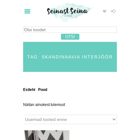
TAG: SKANDINAAVIA INTERJÖÖR
Esileht
/
Pood
/ Tooted siltidega “skandinaavia
interjöör”
Näitan ainukest tulemust