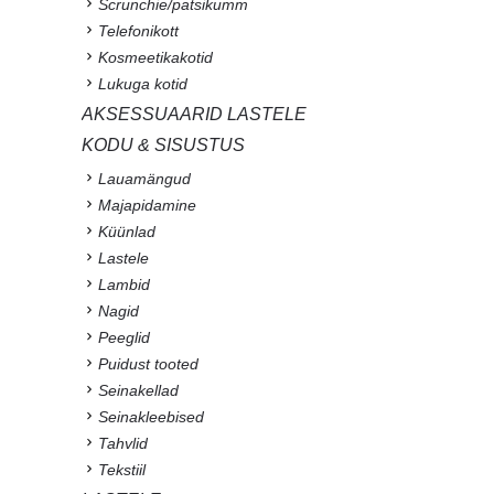
Scrunchie/patsikumm
Telefonikott
Kosmeetikakotid
Lukuga kotid
AKSESSUAARID LASTELE
KODU & SISUSTUS
Lauamängud
Majapidamine
Küünlad
Lastele
Lambid
Nagid
Peeglid
Puidust tooted
Seinakellad
Seinakleebised
Tahvlid
Tekstiil