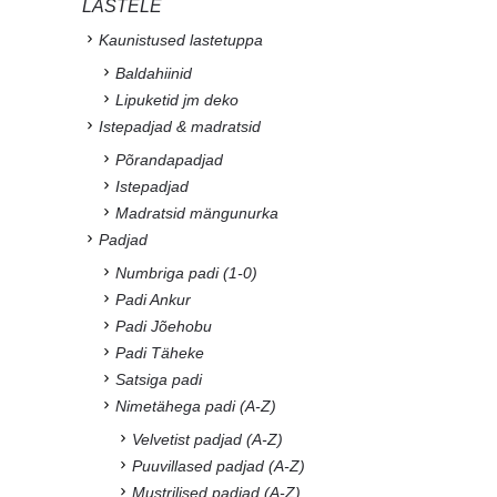
LASTELE
Kaunistused lastetuppa
Baldahiinid
Lipuketid jm deko
Istepadjad & madratsid
Põrandapadjad
Istepadjad
Madratsid mängunurka
Padjad
Numbriga padi (1-0)
Padi Ankur
Padi Jõehobu
Padi Täheke
Satsiga padi
Nimetähega padi (A-Z)
Velvetist padjad (A-Z)
Puuvillased padjad (A-Z)
Mustrilised padjad (A-Z)