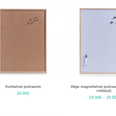
Korktahvel puitraamis
Valge magnettahvel puitraa
mõõdud)
24.90
€
29.90
€
–
39.9