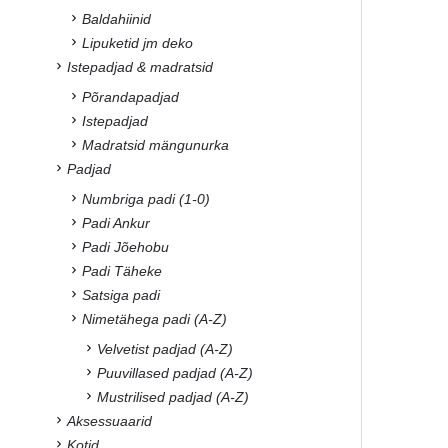
Baldahiinid
Lipuketid jm deko
Istepadjad & madratsid
Põrandapadjad
Istepadjad
Madratsid mängunurka
Padjad
Numbriga padi (1-0)
Padi Ankur
Padi Jõehobu
Padi Täheke
Satsiga padi
Nimetähega padi (A-Z)
Velvetist padjad (A-Z)
Puuvillased padjad (A-Z)
Mustrilised padjad (A-Z)
Aksessuaarid
Kotid