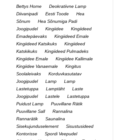
Bettys Home
Deokratiivne Lamp
Diivanipadi
Eesti Toode
Hea
Sõnum
Hea Sõnumiga Padi
Joogipudel
Kingiidee
Kingiideed
Emadepäevaks
Kingiideed Emale
Kingiideed Katsikuks
Kingiideed
Katskikuks
Kingiideed Pulmadeks
Kingiidee Emale
Kingiidee Kallimale
Kingiidee Vanaemale
Kingitus
Soolaleivaks
Korduvkasutatav
Joogipudel
Lamp
Lamp
Lastetuppa
Lamptäht
Laste
Joogipudel
Lastele
Lastetuppa
Puidust Lamp
Puuvillane Rätik
Puuvillane Sall
Rannalina
Rannarätik
Saunalina
Sisekujunduselement
Sisustusideed
Kontorisse
Spordi Veepudel