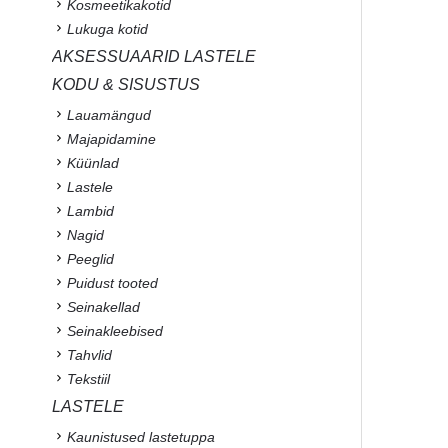
Kosmeetikakotid
Lukuga kotid
AKSESSUAARID LASTELE
KODU & SISUSTUS
Lauamängud
Majapidamine
Küünlad
Lastele
Lambid
Nagid
Peeglid
Puidust tooted
Seinakellad
Seinakleebised
Tahvlid
Tekstiil
LASTELE
Kaunistused lastetuppa