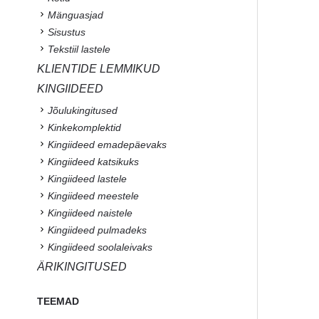
Mänguasjad
Sisustus
Tekstiil lastele
KLIENTIDE LEMMIKUD
KINGIIDEED
Jõulukingitused
Kinkekomplektid
Kingiideed emadepäevaks
Kingiideed katsikuks
Kingiideed lastele
Kingiideed meestele
Kingiideed naistele
Kingiideed pulmadeks
Kingiideed soolaleivaks
ÄRIKINGITUSED
TEEMAD