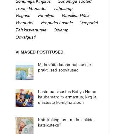
Sõnumiga Kingitus
Sõnumiga Tooted
Trenni Veepudel
Tähelamp
Valgusti
Vannilina
Vannilina Rätik
Veepudel
Veepudel Lastele
Veepudel
Täiskasvanutele
Öölamp
Öövalgusti
VIIMASED POSTITUSED
Mida võtta kaasa puhkusele:
praktilised soovitused
Lastetoa sisustus Bettys Home
kaubamärgilt- armastus, kirg ja
unistuste kombinatsioon
Katsikukingitus - mida kinkida
katsikuteks?