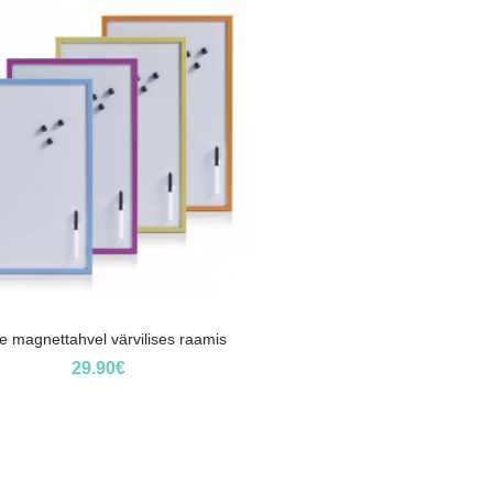
e magnettahvel värvilises raamis
29.90
€