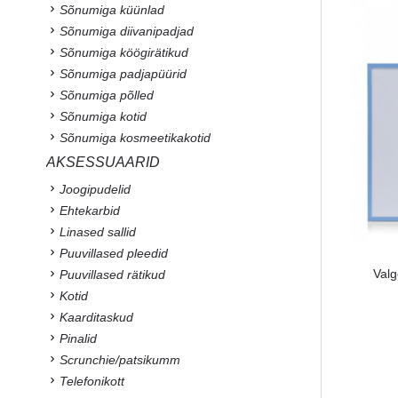
Sõnumiga küünlad
Sõnumiga diivanipadjad
Sõnumiga köögirätikud
Sõnumiga padjapüürid
Sõnumiga põlled
Sõnumiga kotid
Sõnumiga kosmeetikakotid
AKSESSUAARID
Joogipudelid
Ehtekarbid
Linased sallid
Puuvillased pleedid
Valg
Puuvillased rätikud
Kotid
Kaarditaskud
Pinalid
Scrunchie/patsikumm
Telefonikott