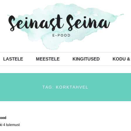
LASTELE
MEESTELE
KINGITUSED
KODU &
TAG: KORKTAHVEL
ood
/ Tooted siltidega “korktahvel”
ki 4 tulemust