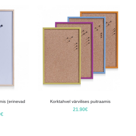
mis (erinevad
Korktahvel värvilises puitraamis
21.90
€
0
€