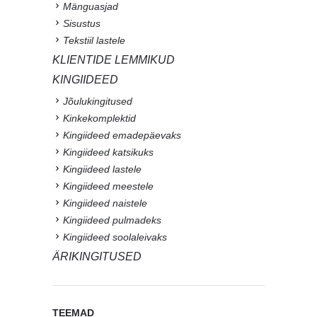
Mänguasjad
Sisustus
Tekstiil lastele
KLIENTIDE LEMMIKUD
KINGIIDEED
Jõulukingitused
Kinkekomplektid
Kingiideed emadepäevaks
Kingiideed katsikuks
Kingiideed lastele
Kingiideed meestele
Kingiideed naistele
Kingiideed pulmadeks
Kingiideed soolaleivaks
ÄRIKINGITUSED
TEEMAD