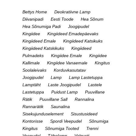
Bettys Home
Deokratiivne Lamp
Diivanipadi
Eesti Toode
Hea Sõnum
Hea Sõnumiga Padi
Joogipudel
Kingiidee
Kingiideed Emadepäevaks
Kingiideed Emale
Kingiideed Katsikuks
Kingiideed Katskikuks
Kingiideed
Pulmadeks
Kingiidee Emale
Kingiidee
Kallimale
Kingiidee Vanaemale
Kingitus
Soolaleivaks
Korduvkasutatav
Joogipudel
Lamp
Lamp Lastetuppa
Lamptäht
Laste Joogipudel
Lastele
Lastetuppa
Puidust Lamp
Puuvillane
Rätik
Puuvillane Sall
Rannalina
Rannarätik
Saunalina
Sisekujunduselement
Sisustusideed
Kontorisse
Spordi Veepudel
Sõnumiga
Kingitus
Sõnumiga Tooted
Trenni
Veepudel
Tähelamp
Valgusti