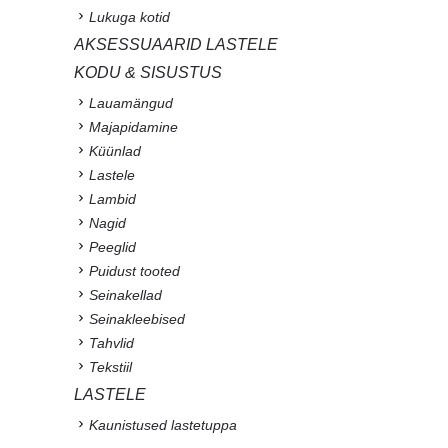
Lukuga kotid
AKSESSUAARID LASTELE
KODU & SISUSTUS
Lauamängud
Majapidamine
Küünlad
Lastele
Lambid
Nagid
Peeglid
Puidust tooted
Seinakellad
Seinakleebised
Tahvlid
Tekstiil
LASTELE
Kaunistused lastetuppa