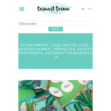
ATTACHMENT: LOQI-KOTID-LOQI-
AKSESSUAARID_289981164_582075
5587988878_4433856770656259651
_N