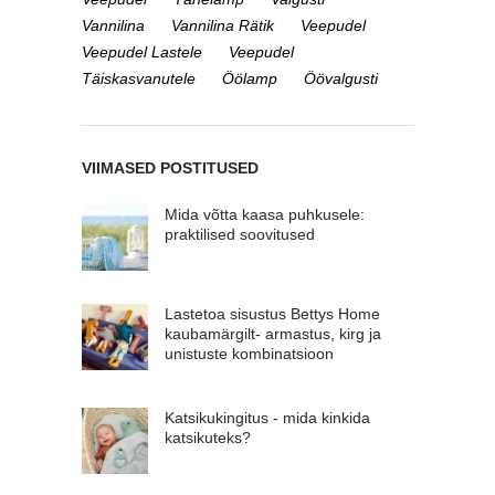
Vannilina
Vannilina Rätik
Veepudel
Veepudel Lastele
Veepudel
Täiskasvanutele
Öölamp
Öövalgusti
VIIMASED POSTITUSED
Mida võtta kaasa puhkusele:
praktilised soovitused
Lastetoa sisustus Bettys Home
kaubamärgilt- armastus, kirg ja
unistuste kombinatsioon
Katsikukingitus - mida kinkida
katsikuteks?