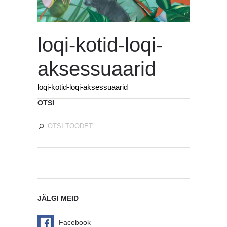
loqi-kotid-loqi-
aksessuaarid
loqi-kotid-loqi-aksessuaarid
OTSI
JÄLGI MEID
Facebook