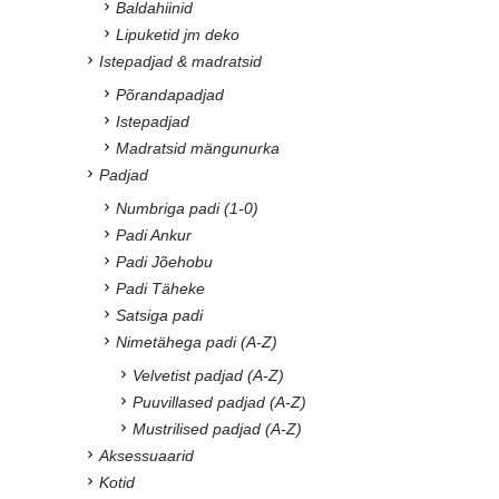
Baldahiinid
Lipuketid jm deko
Istepadjad & madratsid
Põrandapadjad
Istepadjad
Madratsid mängunurka
Padjad
Numbriga padi (1-0)
Padi Ankur
Padi Jõehobu
Padi Täheke
Satsiga padi
Nimetähega padi (A-Z)
Velvetist padjad (A-Z)
Puuvillased padjad (A-Z)
Mustrilised padjad (A-Z)
Aksessuaarid
Kotid