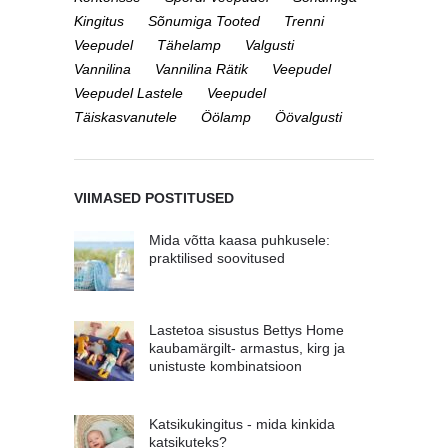
Kingitus
Sõnumiga Tooted
Trenni
Veepudel
Tähelamp
Valgusti
Vannilina
Vannilina Rätik
Veepudel
Veepudel Lastele
Veepudel
Täiskasvanutele
Öölamp
Öövalgusti
VIIMASED POSTITUSED
Mida võtta kaasa puhkusele:
praktilised soovitused
Lastetoa sisustus Bettys Home
kaubamärgilt- armastus, kirg ja
unistuste kombinatsioon
Katsikukingitus - mida kinkida
katsikuteks?