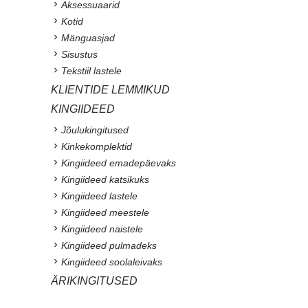
Aksessuaarid
Kotid
Mänguasjad
Sisustus
Tekstiil lastele
KLIENTIDE LEMMIKUD
KINGIIDEED
Jõulukingitused
Kinkekomplektid
Kingiideed emadepäevaks
Kingiideed katsikuks
Kingiideed lastele
Kingiideed meestele
Kingiideed naistele
Kingiideed pulmadeks
Kingiideed soolaleivaks
ÄRIKINGITUSED