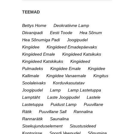
TEEMAD
Bettys Home
Deokratiivne Lamp
Diivanipadi
Eesti Toode
Hea Sõnum
Hea Sõnumiga Padi
Joogipudel
Kingiidee
Kingiideed Emadepäevaks
Kingiideed Emale
Kingiideed Katsikuks
Kingiideed Katskikuks
Kingiideed
Pulmadeks
Kingiidee Emale
Kingiidee
Kallimale
Kingiidee Vanaemale
Kingitus
Soolaleivaks
Korduvkasutatav
Joogipudel
Lamp
Lamp Lastetuppa
Lamptäht
Laste Joogipudel
Lastele
Lastetuppa
Puidust Lamp
Puuvillane
Rätik
Puuvillane Sall
Rannalina
Rannarätik
Saunalina
Sisekujunduselement
Sisustusideed
Kontorisse
Spordi Veepudel
Sõnumiga