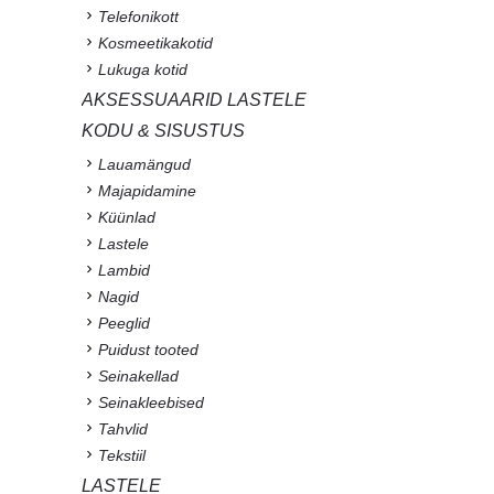
Telefonikott
Kosmeetikakotid
Lukuga kotid
AKSESSUAARID LASTELE
KODU & SISUSTUS
Lauamängud
Majapidamine
Küünlad
Lastele
Lambid
Nagid
Peeglid
Puidust tooted
Seinakellad
Seinakleebised
Tahvlid
Tekstiil
LASTELE