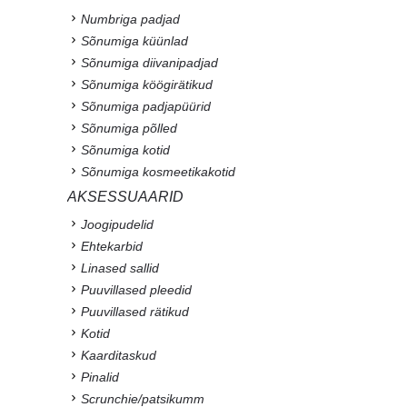
Numbriga padjad
Sõnumiga küünlad
Sõnumiga diivanipadjad
Sõnumiga köögirätikud
Sõnumiga padjapüürid
Sõnumiga põlled
Sõnumiga kotid
Sõnumiga kosmeetikakotid
AKSESSUAARID
Joogipudelid
Ehtekarbid
Linased sallid
Puuvillased pleedid
Puuvillased rätikud
Kotid
Kaarditaskud
Pinalid
Scrunchie/patsikumm