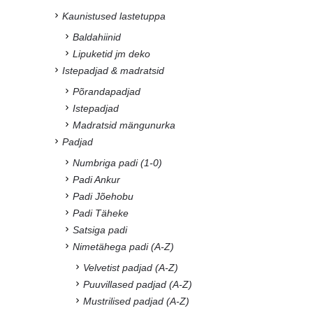
Kaunistused lastetuppa
Baldahiinid
Lipuketid jm deko
Istepadjad & madratsid
Põrandapadjad
Istepadjad
Madratsid mängunurka
Padjad
Numbriga padi (1-0)
Padi Ankur
Padi Jõehobu
Padi Täheke
Satsiga padi
Nimetähega padi (A-Z)
Velvetist padjad (A-Z)
Puuvillased padjad (A-Z)
Mustrilised padjad (A-Z)