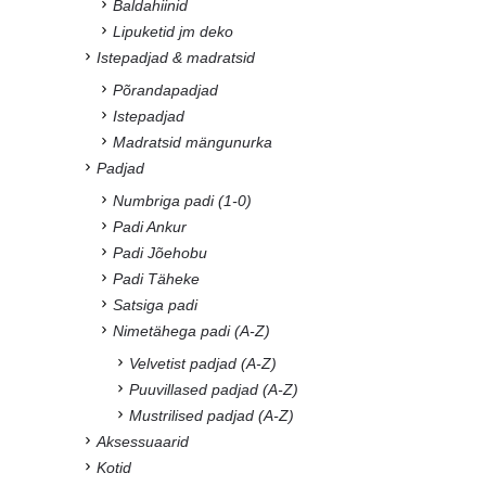
Baldahiinid
Lipuketid jm deko
Istepadjad & madratsid
Põrandapadjad
Istepadjad
Madratsid mängunurka
Padjad
Numbriga padi (1-0)
Padi Ankur
Padi Jõehobu
Padi Täheke
Satsiga padi
Nimetähega padi (A-Z)
Velvetist padjad (A-Z)
Puuvillased padjad (A-Z)
Mustrilised padjad (A-Z)
Aksessuaarid
Kotid