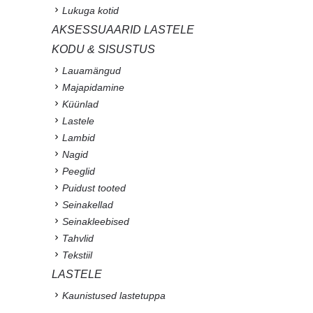
Lukuga kotid
AKSESSUAARID LASTELE
KODU & SISUSTUS
Lauamängud
Majapidamine
Küünlad
Lastele
Lambid
Nagid
Peeglid
Puidust tooted
Seinakellad
Seinakleebised
Tahvlid
Tekstiil
LASTELE
Kaunistused lastetuppa