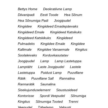
Bettys Home
Deokratiivne Lamp
Diivanipadi
Eesti Toode
Hea Sõnum
Hea Sõnumiga Padi
Joogipudel
Kingiidee
Kingiideed Emadepäevaks
Kingiideed Emale
Kingiideed Katsikuks
Kingiideed Katskikuks
Kingiideed
Pulmadeks
Kingiidee Emale
Kingiidee
Kallimale
Kingiidee Vanaemale
Kingitus
Soolaleivaks
Korduvkasutatav
Joogipudel
Lamp
Lamp Lastetuppa
Lamptäht
Laste Joogipudel
Lastele
Lastetuppa
Puidust Lamp
Puuvillane
Rätik
Puuvillane Sall
Rannalina
Rannarätik
Saunalina
Sisekujunduselement
Sisustusideed
Kontorisse
Spordi Veepudel
Sõnumiga
Kingitus
Sõnumiga Tooted
Trenni
Veepudel
Tähelamp
Valgusti