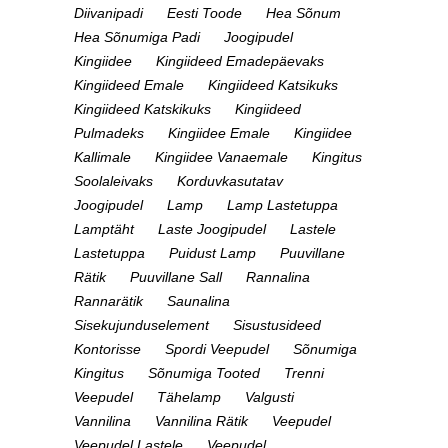
Diivanipadi
Eesti Toode
Hea Sõnum
Hea Sõnumiga Padi
Joogipudel
Kingiidee
Kingiideed Emadepäevaks
Kingiideed Emale
Kingiideed Katsikuks
Kingiideed Katskikuks
Kingiideed
Pulmadeks
Kingiidee Emale
Kingiidee
Kallimale
Kingiidee Vanaemale
Kingitus
Soolaleivaks
Korduvkasutatav
Joogipudel
Lamp
Lamp Lastetuppa
Lamptäht
Laste Joogipudel
Lastele
Lastetuppa
Puidust Lamp
Puuvillane
Rätik
Puuvillane Sall
Rannalina
Rannarätik
Saunalina
Sisekujunduselement
Sisustusideed
Kontorisse
Spordi Veepudel
Sõnumiga
Kingitus
Sõnumiga Tooted
Trenni
Veepudel
Tähelamp
Valgusti
Vannilina
Vannilina Rätik
Veepudel
Veepudel Lastele
Veepudel