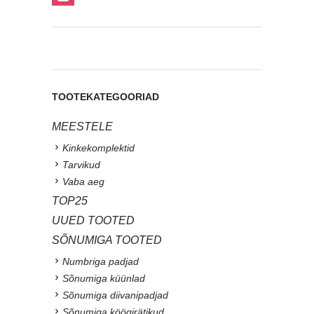
TOOTEKATEGOORIAD
MEESTELE
Kinkekomplektid
Tarvikud
Vaba aeg
TOP25
UUED TOOTED
SÕNUMIGA TOOTED
Numbriga padjad
Sõnumiga küünlad
Sõnumiga diivanipadjad
Sõnumiga köögirätikud