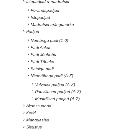
Istepadjad & madratsid
Põrandapadjad
Istepadjad
Madratsid mängunurka
Padjad
Numbriga padi (1-0)
Padi Ankur
Padi Jõehobu
Padi Täheke
Satsiga padi
Nimetähega padi (A-Z)
Velvetist padjad (A-Z)
Puuvillased padjad (A-Z)
Mustrilised padjad (A-Z)
Aksessuaarid
Kotid
Mänguasjad
Sisustus