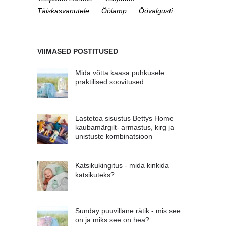
Täiskasvanutele
Öölamp
Öövalgusti
VIIMASED POSTITUSED
Mida võtta kaasa puhkusele:
praktilised soovitused
Lastetoa sisustus Bettys Home
kaubamärgilt- armastus, kirg ja
unistuste kombinatsioon
Katsikukingitus - mida kinkida
katsikuteks?
Sunday puuvillane rätik - mis see
on ja miks see on hea?