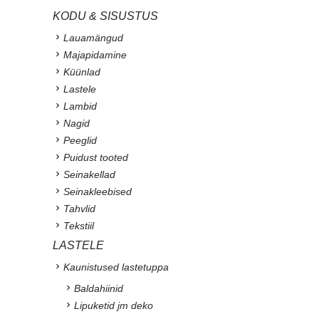
KODU & SISUSTUS
Lauamängud
Majapidamine
Küünlad
Lastele
Lambid
Nagid
Peeglid
Puidust tooted
Seinakellad
Seinakleebised
Tahvlid
Tekstiil
LASTELE
Kaunistused lastetuppa
Baldahiinid
Lipuketid jm deko