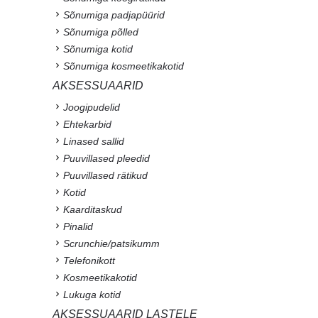
Sõnumiga padjapüürid
Sõnumiga põlled
Sõnumiga kotid
Sõnumiga kosmeetikakotid
AKSESSUAARID
Joogipudelid
Ehtekarbid
Linased sallid
Puuvillased pleedid
Puuvillased rätikud
Kotid
Kaarditaskud
Pinalid
Scrunchie/patsikumm
Telefonikott
Kosmeetikakotid
Lukuga kotid
AKSESSUAARID LASTELE