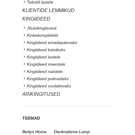
Tekstiil lastele
KLIENTIDE LEMMIKUD
KINGIIDEED
Jõulukingitused
Kinkekomplektid
Kingiideed emadepäevaks
Kingiideed katsikuks
Kingiideed lastele
Kingiideed meestele
Kingiideed naistele
Kingiideed pulmadeks
Kingiideed soolaleivaks
ÄRIKINGITUSED
TEEMAD
Bettys Home
Deokratiivne Lamp