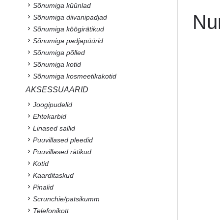
Sõnumiga küünlad
Nu
Sõnumiga diivanipadjad
Sõnumiga köögirätikud
Sõnumiga padjapüürid
Sõnumiga põlled
Sõnumiga kotid
Sõnumiga kosmeetikakotid
AKSESSUAARID
Joogipudelid
Ehtekarbid
Linased sallid
Puuvillased pleedid
Puuvillased rätikud
Kotid
Kaarditaskud
Pinalid
Scrunchie/patsikumm
Telefonikott