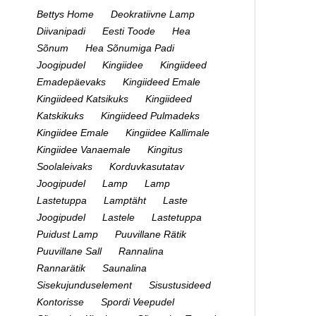
Bettys Home
Deokratiivne Lamp
Diivanipadi
Eesti Toode
Hea
Sõnum
Hea Sõnumiga Padi
Joogipudel
Kingiidee
Kingiideed
Emadepäevaks
Kingiideed Emale
Kingiideed Katsikuks
Kingiideed
Katskikuks
Kingiideed Pulmadeks
Kingiidee Emale
Kingiidee Kallimale
Kingiidee Vanaemale
Kingitus
Soolaleivaks
Korduvkasutatav
Joogipudel
Lamp
Lamp
Lastetuppa
Lamptäht
Laste
Joogipudel
Lastele
Lastetuppa
Puidust Lamp
Puuvillane Rätik
Puuvillane Sall
Rannalina
Rannarätik
Saunalina
Sisekujunduselement
Sisustusideed
Kontorisse
Spordi Veepudel