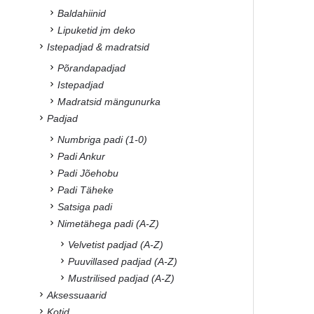
Baldahiinid
Lipuketid jm deko
Istepadjad & madratsid
Põrandapadjad
Istepadjad
Madratsid mängunurka
Padjad
Numbriga padi (1-0)
Padi Ankur
Padi Jõehobu
Padi Täheke
Satsiga padi
Nimetähega padi (A-Z)
Velvetist padjad (A-Z)
Puuvillased padjad (A-Z)
Mustrilised padjad (A-Z)
Aksessuaarid
Kotid