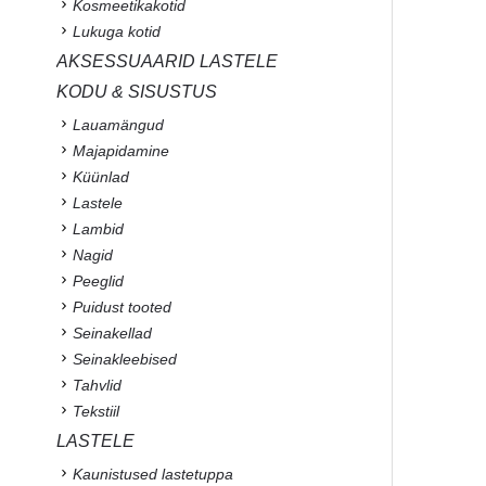
Kosmeetikakotid
Lukuga kotid
AKSESSUAARID LASTELE
KODU & SISUSTUS
Lauamängud
Majapidamine
Küünlad
Lastele
Lambid
Nagid
Peeglid
Puidust tooted
Seinakellad
Seinakleebised
Tahvlid
Tekstiil
LASTELE
Kaunistused lastetuppa