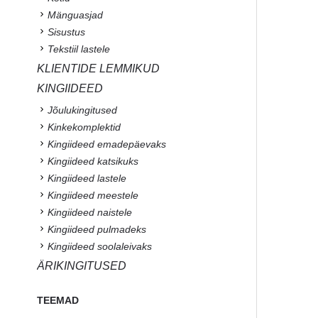
Mänguasjad
Sisustus
Tekstiil lastele
KLIENTIDE LEMMIKUD
KINGIIDEED
Jõulukingitused
Kinkekomplektid
Kingiideed emadepäevaks
Kingiideed katsikuks
Kingiideed lastele
Kingiideed meestele
Kingiideed naistele
Kingiideed pulmadeks
Kingiideed soolaleivaks
ÄRIKINGITUSED
TEEMAD