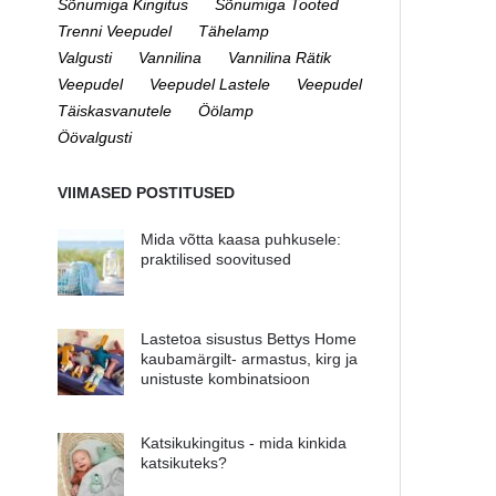
Sõnumiga Kingitus
Sõnumiga Tooted
Trenni Veepudel
Tähelamp
Valgusti
Vannilina
Vannilina Rätik
Veepudel
Veepudel Lastele
Veepudel
Täiskasvanutele
Öölamp
Öövalgusti
VIIMASED POSTITUSED
Mida võtta kaasa puhkusele:
praktilised soovitused
Lastetoa sisustus Bettys Home
kaubamärgilt- armastus, kirg ja
unistuste kombinatsioon
Katsikukingitus - mida kinkida
katsikuteks?