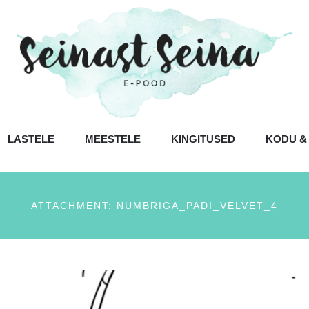
LASTELE
MEESTELE
KINGITUSED
KODU &
ATTACHMENT: NUMBRIGA_PADI_VELVET_4