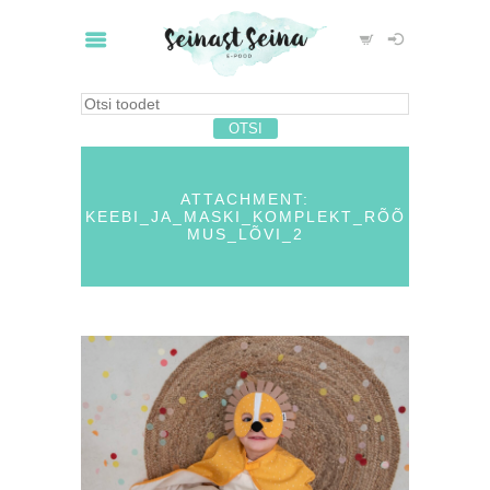
ATTACHMENT:
KEEBI_JA_MASKI_KOMPLEKT_RÕÕ
MUS_LÕVI_2