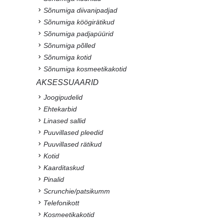
Sõnumiga diivanipadjad
Sõnumiga köögirätikud
Sõnumiga padjapüürid
Sõnumiga põlled
Sõnumiga kotid
Sõnumiga kosmeetikakotid
AKSESSUAARID
Joogipudelid
Ehtekarbid
Linased sallid
Puuvillased pleedid
Puuvillased rätikud
Kotid
Kaarditaskud
Pinalid
Scrunchie/patsikumm
Telefonikott
Kosmeetikakotid