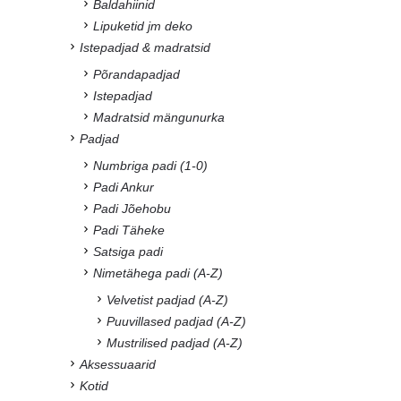
Baldahiinid
Lipuketid jm deko
Istepadjad & madratsid
Põrandapadjad
Istepadjad
Madratsid mängunurka
Padjad
Numbriga padi (1-0)
Padi Ankur
Padi Jõehobu
Padi Täheke
Satsiga padi
Nimetähega padi (A-Z)
Velvetist padjad (A-Z)
Puuvillased padjad (A-Z)
Mustrilised padjad (A-Z)
Aksessuaarid
Kotid