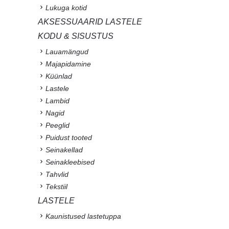
Lukuga kotid
AKSESSUAARID LASTELE
KODU & SISUSTUS
Lauamängud
Majapidamine
Küünlad
Lastele
Lambid
Nagid
Peeglid
Puidust tooted
Seinakellad
Seinakleebised
Tahvlid
Tekstiil
LASTELE
Kaunistused lastetuppa