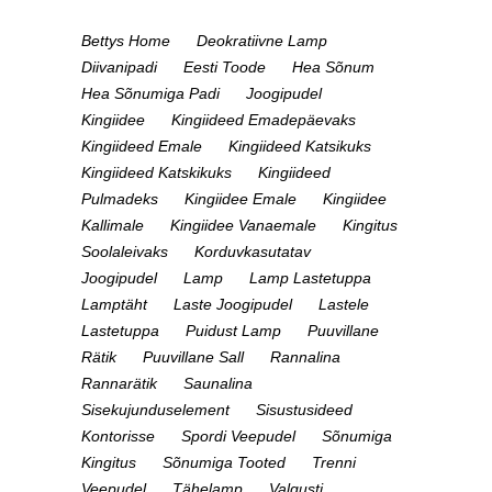
Bettys Home
Deokratiivne Lamp
Diivanipadi
Eesti Toode
Hea Sõnum
Hea Sõnumiga Padi
Joogipudel
Kingiidee
Kingiideed Emadepäevaks
Kingiideed Emale
Kingiideed Katsikuks
Kingiideed Katskikuks
Kingiideed
Pulmadeks
Kingiidee Emale
Kingiidee
Kallimale
Kingiidee Vanaemale
Kingitus
Soolaleivaks
Korduvkasutatav
Joogipudel
Lamp
Lamp Lastetuppa
Lamptäht
Laste Joogipudel
Lastele
Lastetuppa
Puidust Lamp
Puuvillane
Rätik
Puuvillane Sall
Rannalina
Rannarätik
Saunalina
Sisekujunduselement
Sisustusideed
Kontorisse
Spordi Veepudel
Sõnumiga
Kingitus
Sõnumiga Tooted
Trenni
Veepudel
Tähelamp
Valgusti