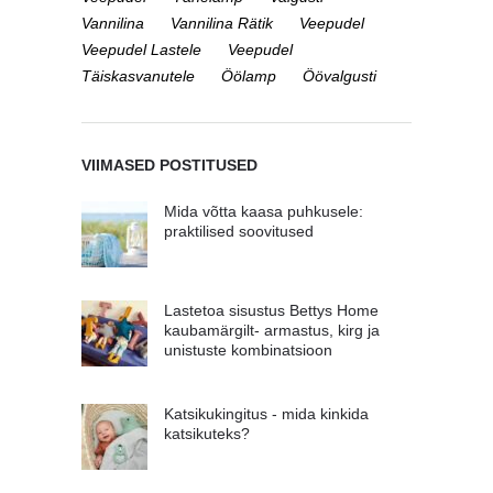
Vannilina
Vannilina Rätik
Veepudel
Veepudel Lastele
Veepudel
Täiskasvanutele
Öölamp
Öövalgusti
VIIMASED POSTITUSED
Mida võtta kaasa puhkusele:
praktilised soovitused
Lastetoa sisustus Bettys Home
kaubamärgilt- armastus, kirg ja
unistuste kombinatsioon
Katsikukingitus - mida kinkida
katsikuteks?