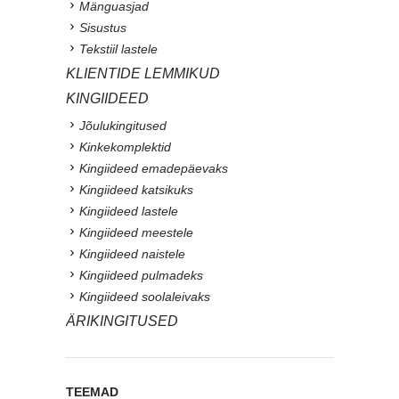
Mänguasjad
Sisustus
Tekstiil lastele
KLIENTIDE LEMMIKUD
KINGIIDEED
Jõulukingitused
Kinkekomplektid
Kingiideed emadepäevaks
Kingiideed katsikuks
Kingiideed lastele
Kingiideed meestele
Kingiideed naistele
Kingiideed pulmadeks
Kingiideed soolaleivaks
ÄRIKINGITUSED
TEEMAD