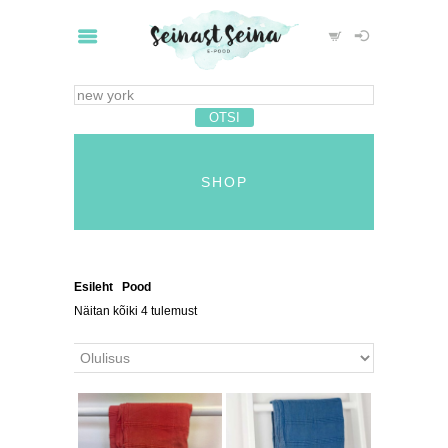
SHOP
Esileht
/
Pood
/ Otsingutulemused: “new york”
Näitan kõiki 4 tulemust