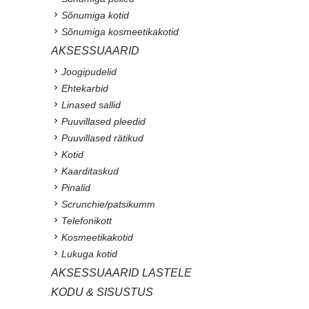
Sõnumiga kotid
Sõnumiga kosmeetikakotid
AKSESSUAARID
Joogipudelid
Ehtekarbid
Linased sallid
Puuvillased pleedid
Puuvillased rätikud
Kotid
Kaarditaskud
Pinalid
Scrunchie/patsikumm
Telefonikott
Kosmeetikakotid
Lukuga kotid
AKSESSUAARID LASTELE
KODU & SISUSTUS