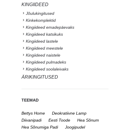
KINGIIDEED
Jõulukingitused
Kinkekomplektid
Kingiideed emadepäevaks
Kingiideed katsikuks
Kingiideed lastele
Kingiideed meestele
Kingiideed naistele
Kingiideed pulmadeks
Kingiideed soolaleivaks
ÄRIKINGITUSED
TEEMAD
Bettys Home
Deokratiivne Lamp
Diivanipadi
Eesti Toode
Hea Sõnum
Hea Sõnumiga Padi
Joogipudel