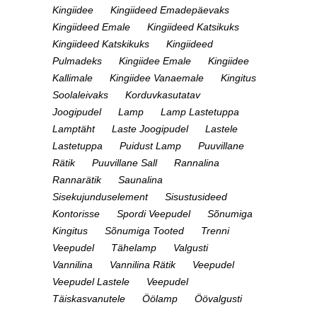
Kingiidee
Kingiideed Emadepäevaks
Kingiideed Emale
Kingiideed Katsikuks
Kingiideed Katskikuks
Kingiideed
Pulmadeks
Kingiidee Emale
Kingiidee
Kallimale
Kingiidee Vanaemale
Kingitus
Soolaleivaks
Korduvkasutatav
Joogipudel
Lamp
Lamp Lastetuppa
Lamptäht
Laste Joogipudel
Lastele
Lastetuppa
Puidust Lamp
Puuvillane
Rätik
Puuvillane Sall
Rannalina
Rannarätik
Saunalina
Sisekujunduselement
Sisustusideed
Kontorisse
Spordi Veepudel
Sõnumiga
Kingitus
Sõnumiga Tooted
Trenni
Veepudel
Tähelamp
Valgusti
Vannilina
Vannilina Rätik
Veepudel
Veepudel Lastele
Veepudel
Täiskasvanutele
Öölamp
Öövalgusti