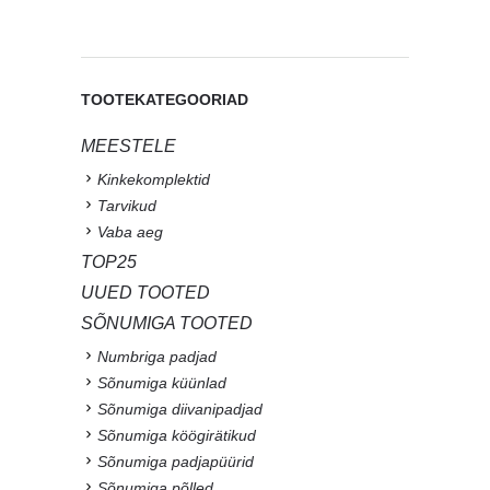
TOOTEKATEGOORIAD
MEESTELE
Kinkekomplektid
Tarvikud
Vaba aeg
TOP25
UUED TOOTED
SÕNUMIGA TOOTED
Numbriga padjad
Sõnumiga küünlad
Sõnumiga diivanipadjad
Sõnumiga köögirätikud
Sõnumiga padjapüürid
Sõnumiga põlled