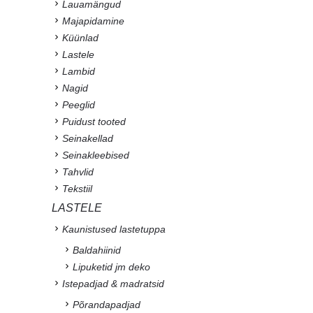
Lauamängud
Majapidamine
Küünlad
Lastele
Lambid
Nagid
Peeglid
Puidust tooted
Seinakellad
Seinakleebised
Tahvlid
Tekstiil
LASTELE
Kaunistused lastetuppa
Baldahiinid
Lipuketid jm deko
Istepadjad & madratsid
Põrandapadjad