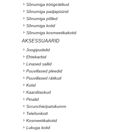
Sõnumiga köögirätikud
Sõnumiga padjapüürid
Sõnumiga põlled
Sõnumiga kotid
Sõnumiga kosmeetikakotid
AKSESSUAARID
Joogipudelid
Ehtekarbid
Linased sallid
Puuvillased pleedid
Puuvillased rätikud
Kotid
Kaarditaskud
Pinalid
Scrunchie/patsikumm
Telefonikott
Kosmeetikakotid
Lukuga kotid