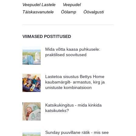
Veepudel Lastele
Veepudel
Täiskasvanutele
Öölamp
Öövalgusti
VIIMASED POSTITUSED
Mida võtta kaasa puhkusele:
praktilised soovitused
Lastetoa sisustus Bettys Home
kaubamärgilt- armastus, kirg ja
unistuste kombinatsioon
Katsikukingitus - mida kinkida
katsikuteks?
Sunday puuvillane rätik - mis see