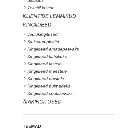
Sisustus
Tekstiil lastele
KLIENTIDE LEMMIKUD
KINGIIDEED
Jõulukingitused
Kinkekomplektid
Kingiideed emadepäevaks
Kingiideed katsikuks
Kingiideed lastele
Kingiideed meestele
Kingiideed naistele
Kingiideed pulmadeks
Kingiideed soolaleivaks
ÄRIKINGITUSED
TEEMAD