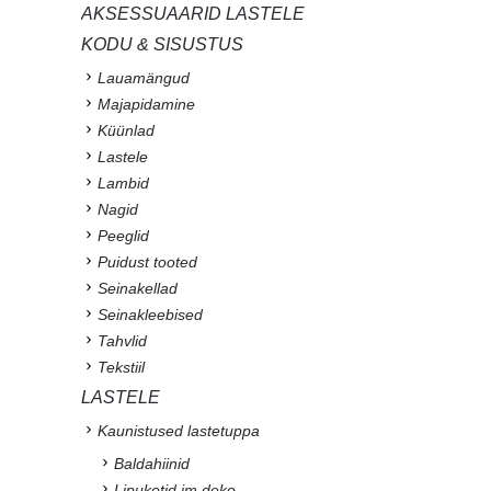
AKSESSUAARID LASTELE
KODU & SISUSTUS
Lauamängud
Majapidamine
Küünlad
Lastele
Lambid
Nagid
Peeglid
Puidust tooted
Seinakellad
Seinakleebised
Tahvlid
Tekstiil
LASTELE
Kaunistused lastetuppa
Baldahiinid
Lipuketid jm deko