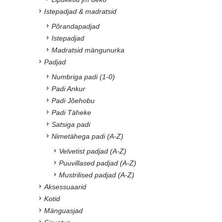
Istepadjad & madratsid
Põrandapadjad
Istepadjad
Madratsid mängunurka
Padjad
Numbriga padi (1-0)
Padi Ankur
Padi Jõehobu
Padi Täheke
Satsiga padi
Nimetähega padi (A-Z)
Velvetist padjad (A-Z)
Puuvillased padjad (A-Z)
Mustrilised padjad (A-Z)
Aksessuaarid
Kotid
Mänguasjad