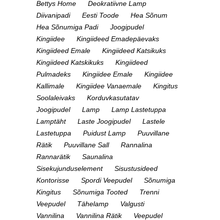
Bettys Home
Deokratiivne Lamp
Diivanipadi
Eesti Toode
Hea Sõnum
Hea Sõnumiga Padi
Joogipudel
Kingiidee
Kingiideed Emadepäevaks
Kingiideed Emale
Kingiideed Katsikuks
Kingiideed Katskikuks
Kingiideed
Pulmadeks
Kingiidee Emale
Kingiidee
Kallimale
Kingiidee Vanaemale
Kingitus
Soolaleivaks
Korduvkasutatav
Joogipudel
Lamp
Lamp Lastetuppa
Lamptäht
Laste Joogipudel
Lastele
Lastetuppa
Puidust Lamp
Puuvillane
Rätik
Puuvillane Sall
Rannalina
Rannarätik
Saunalina
Sisekujunduselement
Sisustusideed
Kontorisse
Spordi Veepudel
Sõnumiga
Kingitus
Sõnumiga Tooted
Trenni
Veepudel
Tähelamp
Valgusti
Vannilina
Vannilina Rätik
Veepudel