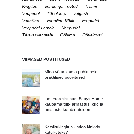
Kingitus
Sõnumiga Tooted
Trenni
Veepudel
Tähelamp
Valgusti
Vannilina
Vannilina Rätik
Veepudel
Veepudel Lastele
Veepudel
Täiskasvanutele
Öölamp
Öövalgusti
VIIMASED POSTITUSED
Mida võtta kaasa puhkusele:
praktilised soovitused
Lastetoa sisustus Bettys Home
kaubamärgilt- armastus, kirg ja
unistuste kombinatsioon
Katsikukingitus - mida kinkida
katsikuteks?