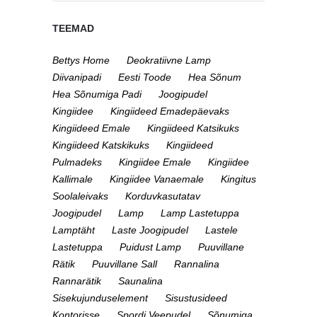
TEEMAD
Bettys Home
Deokratiivne Lamp
Diivanipadi
Eesti Toode
Hea Sõnum
Hea Sõnumiga Padi
Joogipudel
Kingiidee
Kingiideed Emadepäevaks
Kingiideed Emale
Kingiideed Katsikuks
Kingiideed Katskikuks
Kingiideed
Pulmadeks
Kingiidee Emale
Kingiidee
Kallimale
Kingiidee Vanaemale
Kingitus
Soolaleivaks
Korduvkasutatav
Joogipudel
Lamp
Lamp Lastetuppa
Lamptäht
Laste Joogipudel
Lastele
Lastetuppa
Puidust Lamp
Puuvillane
Rätik
Puuvillane Sall
Rannalina
Rannarätik
Saunalina
Sisekujunduselement
Sisustusideed
Kontorisse
Spordi Veepudel
Sõnumiga