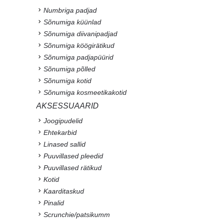
Numbriga padjad
Sõnumiga küünlad
Sõnumiga diivanipadjad
Sõnumiga köögirätikud
Sõnumiga padjapüürid
Sõnumiga põlled
Sõnumiga kotid
Sõnumiga kosmeetikakotid
AKSESSUAARID
Joogipudelid
Ehtekarbid
Linased sallid
Puuvillased pleedid
Puuvillased rätikud
Kotid
Kaarditaskud
Pinalid
Scrunchie/patsikumm