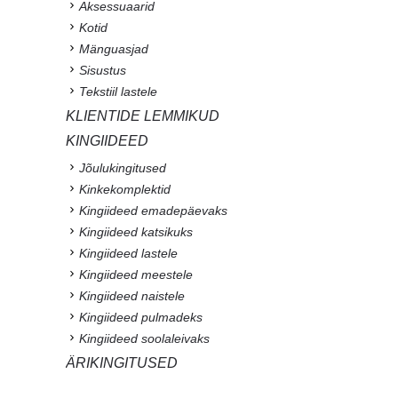
Aksessuaarid
Kotid
Mänguasjad
Sisustus
Tekstiil lastele
KLIENTIDE LEMMIKUD
KINGIIDEED
Jõulukingitused
Kinkekomplektid
Kingiideed emadepäevaks
Kingiideed katsikuks
Kingiideed lastele
Kingiideed meestele
Kingiideed naistele
Kingiideed pulmadeks
Kingiideed soolaleivaks
ÄRIKINGITUSED