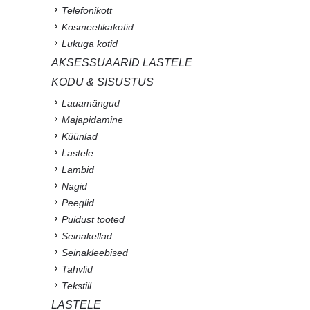
Telefonikott
Kosmeetikakotid
Lukuga kotid
AKSESSUAARID LASTELE
KODU & SISUSTUS
Lauamängud
Majapidamine
Küünlad
Lastele
Lambid
Nagid
Peeglid
Puidust tooted
Seinakellad
Seinakleebised
Tahvlid
Tekstiil
LASTELE