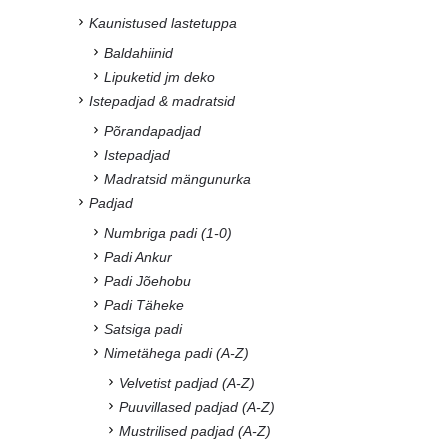
Kaunistused lastetuppa
Baldahiinid
Lipuketid jm deko
Istepadjad & madratsid
Põrandapadjad
Istepadjad
Madratsid mängunurka
Padjad
Numbriga padi (1-0)
Padi Ankur
Padi Jõehobu
Padi Täheke
Satsiga padi
Nimetähega padi (A-Z)
Velvetist padjad (A-Z)
Puuvillased padjad (A-Z)
Mustrilised padjad (A-Z)