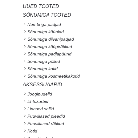
UUED TOOTED
SÕNUMIGA TOOTED
Numbriga padjad
Sõnumiga küünlad
Sõnumiga diivanipadjad
Sõnumiga köögirätikud
Sõnumiga padjapüürid
Sõnumiga põlled
Sõnumiga kotid
Sõnumiga kosmeetikakotid
AKSESSUAARID
Joogipudelid
Ehtekarbid
Linased sallid
Puuvillased pleedid
Puuvillased rätikud
Kotid