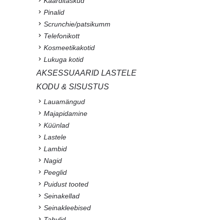
Kaarditaskud
Pinalid
Scrunchie/patsikumm
Telefonikott
Kosmeetikakotid
Lukuga kotid
AKSESSUAARID LASTELE
KODU & SISUSTUS
Lauamängud
Majapidamine
Küünlad
Lastele
Lambid
Nagid
Peeglid
Puidust tooted
Seinakellad
Seinakleebised
Tahvlid