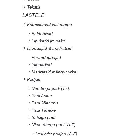
Tekstiil
LASTELE
Kaunistused lastetuppa
Baldahiinid
Lipuketid jm deko
Istepadjad & madratsid
Põrandapadjad
Istepadjad
Madratsid mängunurka
Padjad
Numbriga padi (1-0)
Padi Ankur
Padi Jõehobu
Padi Täheke
Satsiga padi
Nimetähega padi (A-Z)
Velvetist padjad (A-Z)