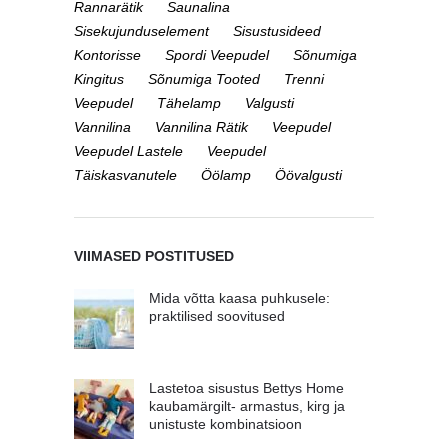
Rannarätik
Saunalina
Sisekujunduselement
Sisustusideed
Kontorisse
Spordi Veepudel
Sõnumiga
Kingitus
Sõnumiga Tooted
Trenni
Veepudel
Tähelamp
Valgusti
Vannilina
Vannilina Rätik
Veepudel
Veepudel Lastele
Veepudel
Täiskasvanutele
Öölamp
Öövalgusti
VIIMASED POSTITUSED
Mida võtta kaasa puhkusele:
praktilised soovitused
Lastetoa sisustus Bettys Home
kaubamärgilt- armastus, kirg ja
unistuste kombinatsioon