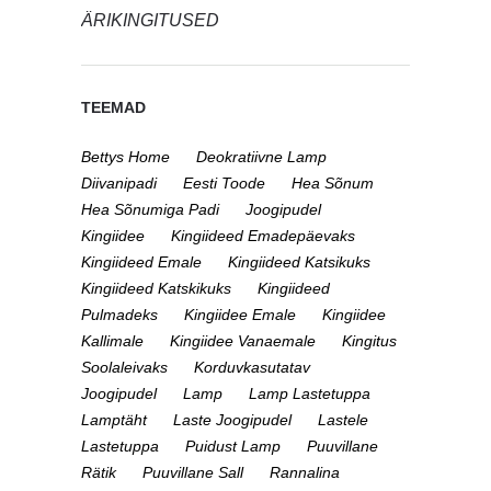
ÄRIKINGITUSED
TEEMAD
Bettys Home
Deokratiivne Lamp
Diivanipadi
Eesti Toode
Hea Sõnum
Hea Sõnumiga Padi
Joogipudel
Kingiidee
Kingiideed Emadepäevaks
Kingiideed Emale
Kingiideed Katsikuks
Kingiideed Katskikuks
Kingiideed
Pulmadeks
Kingiidee Emale
Kingiidee
Kallimale
Kingiidee Vanaemale
Kingitus
Soolaleivaks
Korduvkasutatav
Joogipudel
Lamp
Lamp Lastetuppa
Lamptäht
Laste Joogipudel
Lastele
Lastetuppa
Puidust Lamp
Puuvillane
Rätik
Puuvillane Sall
Rannalina