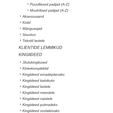
Puuvillased padjad (A-Z)
Mustrilised padjad (A-Z)
Aksessuaarid
Kotid
Mänguasjad
Sisustus
Tekstiil lastele
KLIENTIDE LEMMIKUD
KINGIIDEED
Jõulukingitused
Kinkekomplektid
Kingiideed emadepäevaks
Kingiideed katsikuks
Kingiideed lastele
Kingiideed meestele
Kingiideed naistele
Kingiideed pulmadeks
Kingiideed soolaleivaks