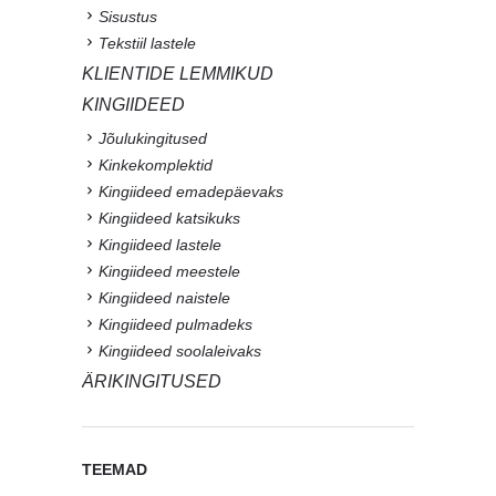
Sisustus
Tekstiil lastele
KLIENTIDE LEMMIKUD
KINGIIDEED
Jõulukingitused
Kinkekomplektid
Kingiideed emadepäevaks
Kingiideed katsikuks
Kingiideed lastele
Kingiideed meestele
Kingiideed naistele
Kingiideed pulmadeks
Kingiideed soolaleivaks
ÄRIKINGITUSED
TEEMAD