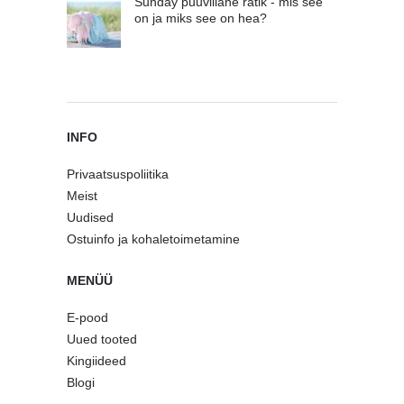
Sunday puuvillane rätik - mis see
on ja miks see on hea?
INFO
Privaatsuspoliitika
Meist
Uudised
Ostuinfo ja kohaletoimetamine
MENÜÜ
E-pood
Uued tooted
Kingiideed
Blogi