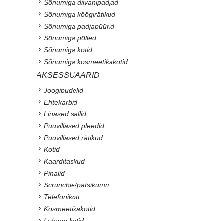
Sõnumiga diivanipadjad
Sõnumiga köögirätikud
Sõnumiga padjapüürid
Sõnumiga põlled
Sõnumiga kotid
Sõnumiga kosmeetikakotid
AKSESSUAARID
Joogipudelid
Ehtekarbid
Linased sallid
Puuvillased pleedid
Puuvillased rätikud
Kotid
Kaarditaskud
Pinalid
Scrunchie/patsikumm
Telefonikott
Kosmeetikakotid
Lukuga kotid