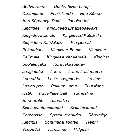
Bettys Home
Deokratiivne Lamp
Diivanipadi
Eesti Toode
Hea Sõnum
Hea Sõnumiga Padi
Joogipudel
Kingiidee
Kingiideed Emadepäevaks
Kingiideed Emale
Kingiideed Katsikuks
Kingiideed Katskikuks
Kingiideed
Pulmadeks
Kingiidee Emale
Kingiidee
Kallimale
Kingiidee Vanaemale
Kingitus
Soolaleivaks
Korduvkasutatav
Joogipudel
Lamp
Lamp Lastetuppa
Lamptäht
Laste Joogipudel
Lastele
Lastetuppa
Puidust Lamp
Puuvillane
Rätik
Puuvillane Sall
Rannalina
Rannarätik
Saunalina
Sisekujunduselement
Sisustusideed
Kontorisse
Spordi Veepudel
Sõnumiga
Kingitus
Sõnumiga Tooted
Trenni
Veepudel
Tähelamp
Valgusti