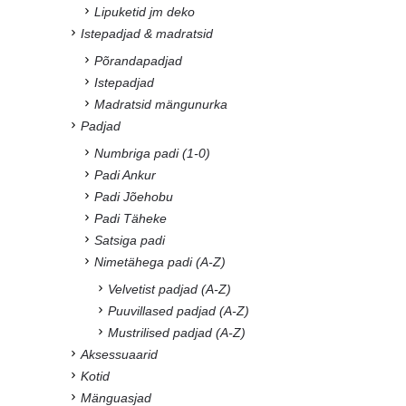
Lipuketid jm deko
Istepadjad & madratsid
Põrandapadjad
Istepadjad
Madratsid mängunurka
Padjad
Numbriga padi (1-0)
Padi Ankur
Padi Jõehobu
Padi Täheke
Satsiga padi
Nimetähega padi (A-Z)
Velvetist padjad (A-Z)
Puuvillased padjad (A-Z)
Mustrilised padjad (A-Z)
Aksessuaarid
Kotid
Mänguasjad