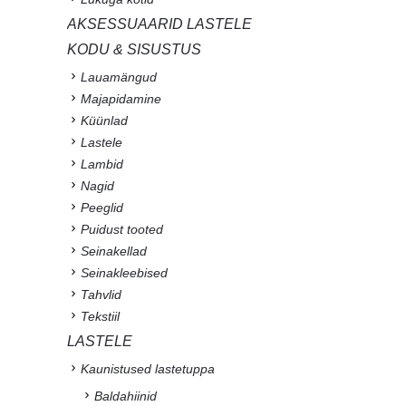
AKSESSUAARID LASTELE
KODU & SISUSTUS
Lauamängud
Majapidamine
Küünlad
Lastele
Lambid
Nagid
Peeglid
Puidust tooted
Seinakellad
Seinakleebised
Tahvlid
Tekstiil
LASTELE
Kaunistused lastetuppa
Baldahiinid