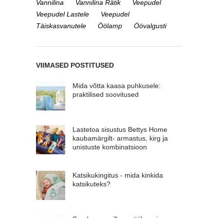
Vannilina
Vannilina Rätik
Veepudel
Veepudel Lastele
Veepudel
Täiskasvanutele
Öölamp
Öövalgusti
VIIMASED POSTITUSED
Mida võtta kaasa puhkusele:
praktilised soovitused
Lastetoa sisustus Bettys Home
kaubamärgilt- armastus, kirg ja
unistuste kombinatsioon
Katsikukingitus - mida kinkida
katsikuteks?