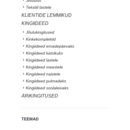
Sisustus
Tekstiil lastele
KLIENTIDE LEMMIKUD
KINGIIDEED
Jõulukingitused
Kinkekomplektid
Kingiideed emadepäevaks
Kingiideed katsikuks
Kingiideed lastele
Kingiideed meestele
Kingiideed naistele
Kingiideed pulmadeks
Kingiideed soolaleivaks
ÄRIKINGITUSED
TEEMAD