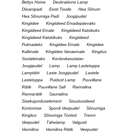
Bettys Home
Deokratiivne Lamp
Diivanipadi
Eesti Toode
Hea Sõnum
Hea Sõnumiga Padi
Joogipudel
Kingiidee
Kingiideed Emadepäevaks
Kingiideed Emale
Kingiideed Katsikuks
Kingiideed Katskikuks
Kingiideed
Pulmadeks
Kingiidee Emale
Kingiidee
Kallimale
Kingiidee Vanaemale
Kingitus
Soolaleivaks
Korduvkasutatav
Joogipudel
Lamp
Lamp Lastetuppa
Lamptäht
Laste Joogipudel
Lastele
Lastetuppa
Puidust Lamp
Puuvillane
Rätik
Puuvillane Sall
Rannalina
Rannarätik
Saunalina
Sisekujunduselement
Sisustusideed
Kontorisse
Spordi Veepudel
Sõnumiga
Kingitus
Sõnumiga Tooted
Trenni
Veepudel
Tähelamp
Valgusti
Vannilina
Vannilina Rätik
Veepudel