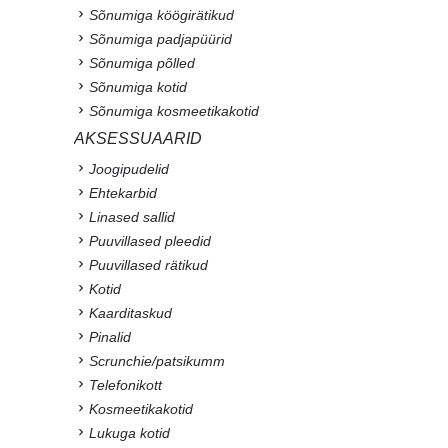
Sõnumiga köögirätikud
Sõnumiga padjapüürid
Sõnumiga põlled
Sõnumiga kotid
Sõnumiga kosmeetikakotid
AKSESSUAARID
Joogipudelid
Ehtekarbid
Linased sallid
Puuvillased pleedid
Puuvillased rätikud
Kotid
Kaarditaskud
Pinalid
Scrunchie/patsikumm
Telefonikott
Kosmeetikakotid
Lukuga kotid