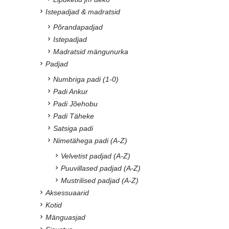
Istepadjad & madratsid
Põrandapadjad
Istepadjad
Madratsid mängunurka
Padjad
Numbriga padi (1-0)
Padi Ankur
Padi Jõehobu
Padi Täheke
Satsiga padi
Nimetähega padi (A-Z)
Velvetist padjad (A-Z)
Puuvillased padjad (A-Z)
Mustrilised padjad (A-Z)
Aksessuaarid
Kotid
Mänguasjad