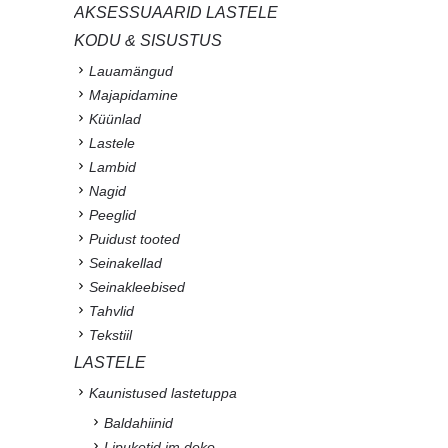
AKSESSUAARID LASTELE
KODU & SISUSTUS
Lauamängud
Majapidamine
Küünlad
Lastele
Lambid
Nagid
Peeglid
Puidust tooted
Seinakellad
Seinakleebised
Tahvlid
Tekstiil
LASTELE
Kaunistused lastetuppa
Baldahiinid
Lipuketid jm deko