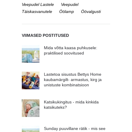
Veepudel Lastele
Veepudel
Täiskasvanutele
Öölamp
Öövalgusti
VIIMASED POSTITUSED
Mida võtta kaasa puhkusele:
praktilised soovitused
Lastetoa sisustus Bettys Home
kaubamärgilt- armastus, kirg ja
unistuste kombinatsioon
Katsikukingitus - mida kinkida
katsikuteks?
Sunday puuvillane rätik - mis see