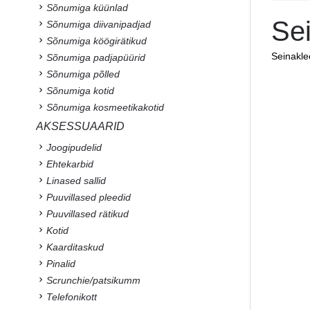
Sõnumiga küünlad
Sei
Sõnumiga diivanipadjad
Sõnumiga köögirätikud
Seinaklee
Sõnumiga padjapüürid
Sõnumiga põlled
Sõnumiga kotid
Sõnumiga kosmeetikakotid
AKSESSUAARID
Joogipudelid
Ehtekarbid
Linased sallid
Puuvillased pleedid
Puuvillased rätikud
Kotid
Kaarditaskud
Pinalid
Scrunchie/patsikumm
Telefonikott