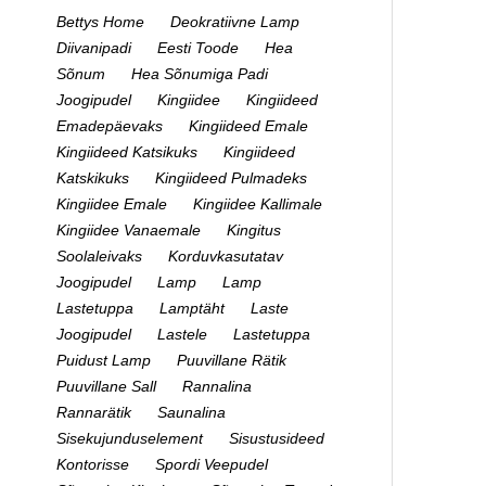
Bettys Home
Deokratiivne Lamp
Diivanipadi
Eesti Toode
Hea
Sõnum
Hea Sõnumiga Padi
Joogipudel
Kingiidee
Kingiideed
Emadepäevaks
Kingiideed Emale
Kingiideed Katsikuks
Kingiideed
Katskikuks
Kingiideed Pulmadeks
Kingiidee Emale
Kingiidee Kallimale
Kingiidee Vanaemale
Kingitus
Soolaleivaks
Korduvkasutatav
Joogipudel
Lamp
Lamp
Lastetuppa
Lamptäht
Laste
Joogipudel
Lastele
Lastetuppa
Puidust Lamp
Puuvillane Rätik
Puuvillane Sall
Rannalina
Rannarätik
Saunalina
Sisekujunduselement
Sisustusideed
Kontorisse
Spordi Veepudel