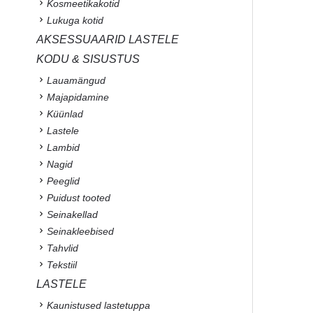
Kosmeetikakotid
Lukuga kotid
AKSESSUAARID LASTELE
KODU & SISUSTUS
Lauamängud
Majapidamine
Küünlad
Lastele
Lambid
Nagid
Peeglid
Puidust tooted
Seinakellad
Seinakleebised
Tahvlid
Tekstiil
LASTELE
Kaunistused lastetuppa