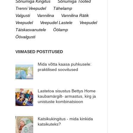
Sõnumiga Kingitus
Sõnumiga Tooted
Trenni Veepudel
Tähelamp
Valgusti
Vannilina
Vannilina Rätik
Veepudel
Veepudel Lastele
Veepudel
Täiskasvanutele
Öölamp
Öövalgusti
VIIMASED POSTITUSED
Mida võtta kaasa puhkusele:
praktilised soovitused
Lastetoa sisustus Bettys Home
kaubamärgilt- armastus, kirg ja
unistuste kombinatsioon
Katsikukingitus - mida kinkida
katsikuteks?