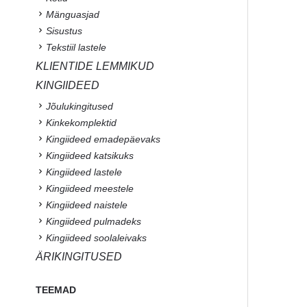
Mänguasjad
Sisustus
Tekstiil lastele
KLIENTIDE LEMMIKUD
KINGIIDEED
Jõulukingitused
Kinkekomplektid
Kingiideed emadepäevaks
Kingiideed katsikuks
Kingiideed lastele
Kingiideed meestele
Kingiideed naistele
Kingiideed pulmadeks
Kingiideed soolaleivaks
ÄRIKINGITUSED
TEEMAD