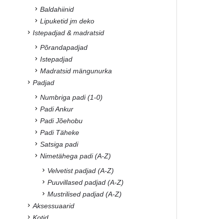
Baldahiinid
Lipuketid jm deko
Istepadjad & madratsid
Põrandapadjad
Istepadjad
Madratsid mängunurka
Padjad
Numbriga padi (1-0)
Padi Ankur
Padi Jõehobu
Padi Täheke
Satsiga padi
Nimetähega padi (A-Z)
Velvetist padjad (A-Z)
Puuvillased padjad (A-Z)
Mustrilised padjad (A-Z)
Aksessuaarid
Kotid