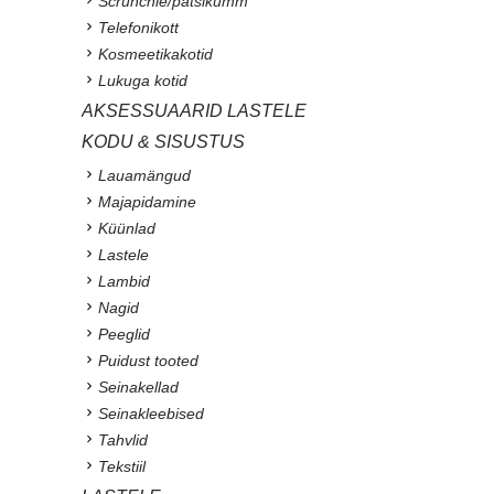
Scrunchie/patsikumm
Telefonikott
Kosmeetikakotid
Lukuga kotid
AKSESSUAARID LASTELE
KODU & SISUSTUS
Lauamängud
Majapidamine
Küünlad
Lastele
Lambid
Nagid
Peeglid
Puidust tooted
Seinakellad
Seinakleebised
Tahvlid
Tekstiil