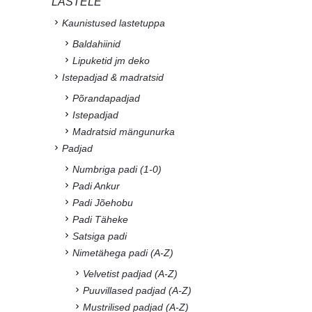
LASTELE
Kaunistused lastetuppa
Baldahiinid
Lipuketid jm deko
Istepadjad & madratsid
Põrandapadjad
Istepadjad
Madratsid mängunurka
Padjad
Numbriga padi (1-0)
Padi Ankur
Padi Jõehobu
Padi Täheke
Satsiga padi
Nimetähega padi (A-Z)
Velvetist padjad (A-Z)
Puuvillased padjad (A-Z)
Mustrilised padjad (A-Z)