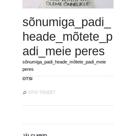
sõnumiga_padi_
heade_mõtete_p
adi_meie peres
sõnumiga_padi_heade_mõtete_padi_meie
peres
OTSI
JÄLGI MEID