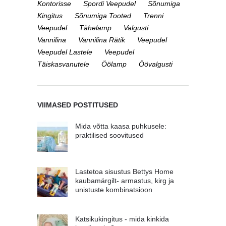
Kontorisse
Spordi Veepudel
Sõnumiga
Kingitus
Sõnumiga Tooted
Trenni
Veepudel
Tähelamp
Valgusti
Vannilina
Vannilina Rätik
Veepudel
Veepudel Lastele
Veepudel
Täiskasvanutele
Öölamp
Öövalgusti
VIIMASED POSTITUSED
Mida võtta kaasa puhkusele:
praktilised soovitused
Lastetoa sisustus Bettys Home
kaubamärgilt- armastus, kirg ja
unistuste kombinatsioon
Katsikukingitus - mida kinkida