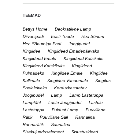
TEEMAD
Bettys Home
Deokratiivne Lamp
Diivanipadi
Eesti Toode
Hea Sõnum
Hea Sõnumiga Padi
Joogipudel
Kingiidee
Kingiideed Emadepäevaks
Kingiideed Emale
Kingiideed Katsikuks
Kingiideed Katskikuks
Kingiideed
Pulmadeks
Kingiidee Emale
Kingiidee
Kallimale
Kingiidee Vanaemale
Kingitus
Soolaleivaks
Korduvkasutatav
Joogipudel
Lamp
Lamp Lastetuppa
Lamptäht
Laste Joogipudel
Lastele
Lastetuppa
Puidust Lamp
Puuvillane
Rätik
Puuvillane Sall
Rannalina
Rannarätik
Saunalina
Sisekujunduselement
Sisustusideed