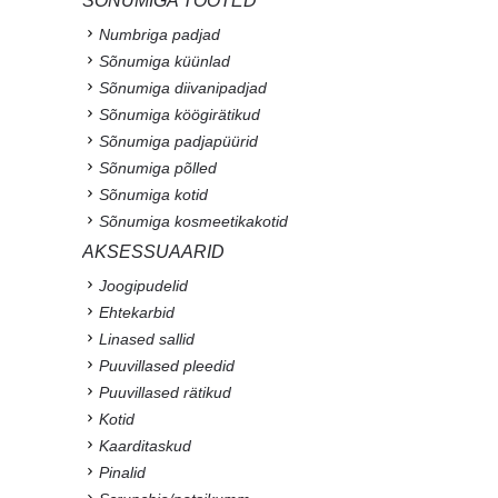
SÕNUMIGA TOOTED
Numbriga padjad
Sõnumiga küünlad
Sõnumiga diivanipadjad
Sõnumiga köögirätikud
Sõnumiga padjapüürid
Sõnumiga põlled
Sõnumiga kotid
Sõnumiga kosmeetikakotid
AKSESSUAARID
Joogipudelid
Ehtekarbid
Linased sallid
Puuvillased pleedid
Puuvillased rätikud
Kotid
Kaarditaskud
Pinalid