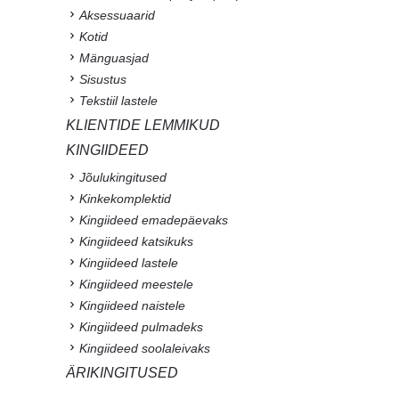
Aksessuaarid
Kotid
Mänguasjad
Sisustus
Tekstiil lastele
KLIENTIDE LEMMIKUD
KINGIIDEED
Jõulukingitused
Kinkekomplektid
Kingiideed emadepäevaks
Kingiideed katsikuks
Kingiideed lastele
Kingiideed meestele
Kingiideed naistele
Kingiideed pulmadeks
Kingiideed soolaleivaks
ÄRIKINGITUSED