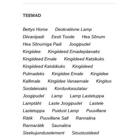
TEEMAD
Bettys Home
Deokratiivne Lamp
Diivanipadi
Eesti Toode
Hea Sõnum
Hea Sõnumiga Padi
Joogipudel
Kingiidee
Kingiideed Emadepäevaks
Kingiideed Emale
Kingiideed Katsikuks
Kingiideed Katskikuks
Kingiideed
Pulmadeks
Kingiidee Emale
Kingiidee
Kallimale
Kingiidee Vanaemale
Kingitus
Soolaleivaks
Korduvkasutatav
Joogipudel
Lamp
Lamp Lastetuppa
Lamptäht
Laste Joogipudel
Lastele
Lastetuppa
Puidust Lamp
Puuvillane
Rätik
Puuvillane Sall
Rannalina
Rannarätik
Saunalina
Sisekujunduselement
Sisustusideed