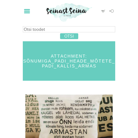
ATTACHMENT:
SÕNUMIGA_PADI_HEADE_MÕTETE_
PADI_KALLIS_ARMAS