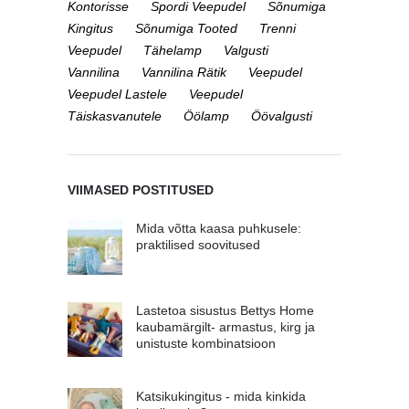
Kontorisse
Spordi Veepudel
Sõnumiga
Kingitus
Sõnumiga Tooted
Trenni
Veepudel
Tähelamp
Valgusti
Vannilina
Vannilina Rätik
Veepudel
Veepudel Lastele
Veepudel
Täiskasvanutele
Öölamp
Öövalgusti
VIIMASED POSTITUSED
Mida võtta kaasa puhkusele:
praktilised soovitused
Lastetoa sisustus Bettys Home
kaubamärgilt- armastus, kirg ja
unistuste kombinatsioon
Katsikukingitus - mida kinkida