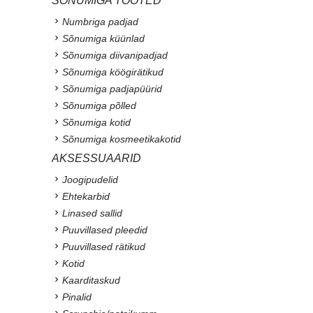
SÕNUMIGA TOOTED
Numbriga padjad
Sõnumiga küünlad
Sõnumiga diivanipadjad
Sõnumiga köögirätikud
Sõnumiga padjapüürid
Sõnumiga põlled
Sõnumiga kotid
Sõnumiga kosmeetikakotid
AKSESSUAARID
Joogipudelid
Ehtekarbid
Linased sallid
Puuvillased pleedid
Puuvillased rätikud
Kotid
Kaarditaskud
Pinalid