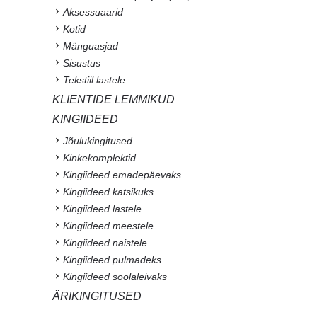
Aksessuaarid
Kotid
Mänguasjad
Sisustus
Tekstiil lastele
KLIENTIDE LEMMIKUD
KINGIIDEED
Jõulukingitused
Kinkekomplektid
Kingiideed emadepäevaks
Kingiideed katsikuks
Kingiideed lastele
Kingiideed meestele
Kingiideed naistele
Kingiideed pulmadeks
Kingiideed soolaleivaks
ÄRIKINGITUSED