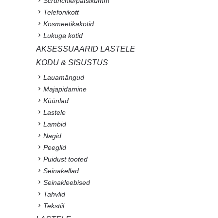
Scrunchie/patsikumm
Telefonikott
Kosmeetikakotid
Lukuga kotid
AKSESSUAARID LASTELE
KODU & SISUSTUS
Lauamängud
Majapidamine
Küünlad
Lastele
Lambid
Nagid
Peeglid
Puidust tooted
Seinakellad
Seinakleebised
Tahvlid
Tekstiil