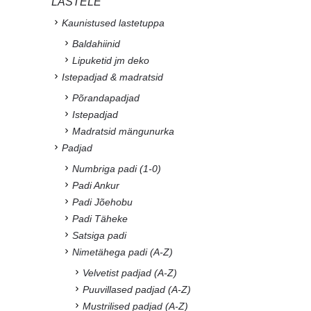
LASTELE
Kaunistused lastetuppa
Baldahiinid
Lipuketid jm deko
Istepadjad & madratsid
Põrandapadjad
Istepadjad
Madratsid mängunurka
Padjad
Numbriga padi (1-0)
Padi Ankur
Padi Jõehobu
Padi Täheke
Satsiga padi
Nimetähega padi (A-Z)
Velvetist padjad (A-Z)
Puuvillased padjad (A-Z)
Mustrilised padjad (A-Z)