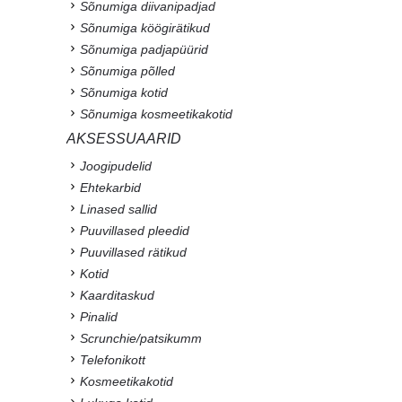
Sõnumiga diivanipadjad
Sõnumiga köögirätikud
Sõnumiga padjapüürid
Sõnumiga põlled
Sõnumiga kotid
Sõnumiga kosmeetikakotid
AKSESSUAARID
Joogipudelid
Ehtekarbid
Linased sallid
Puuvillased pleedid
Puuvillased rätikud
Kotid
Kaarditaskud
Pinalid
Scrunchie/patsikumm
Telefonikott
Kosmeetikakotid