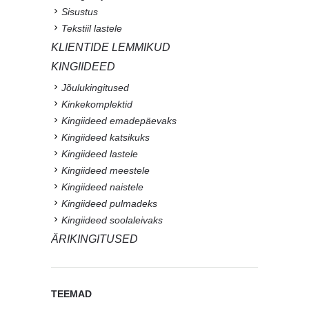
Sisustus
Tekstiil lastele
KLIENTIDE LEMMIKUD
KINGIIDEED
Jõulukingitused
Kinkekomplektid
Kingiideed emadepäevaks
Kingiideed katsikuks
Kingiideed lastele
Kingiideed meestele
Kingiideed naistele
Kingiideed pulmadeks
Kingiideed soolaleivaks
ÄRIKINGITUSED
TEEMAD