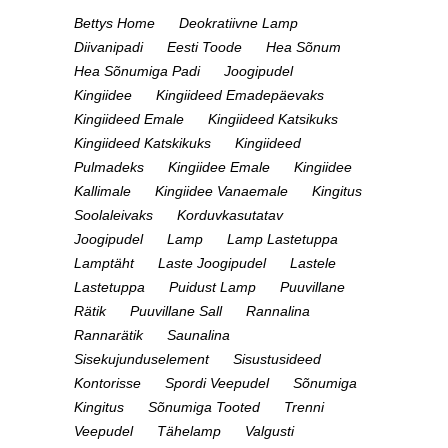
Bettys Home
Deokratiivne Lamp
Diivanipadi
Eesti Toode
Hea Sõnum
Hea Sõnumiga Padi
Joogipudel
Kingiidee
Kingiideed Emadepäevaks
Kingiideed Emale
Kingiideed Katsikuks
Kingiideed Katskikuks
Kingiideed
Pulmadeks
Kingiidee Emale
Kingiidee
Kallimale
Kingiidee Vanaemale
Kingitus
Soolaleivaks
Korduvkasutatav
Joogipudel
Lamp
Lamp Lastetuppa
Lamptäht
Laste Joogipudel
Lastele
Lastetuppa
Puidust Lamp
Puuvillane
Rätik
Puuvillane Sall
Rannalina
Rannarätik
Saunalina
Sisekujunduselement
Sisustusideed
Kontorisse
Spordi Veepudel
Sõnumiga
Kingitus
Sõnumiga Tooted
Trenni
Veepudel
Tähelamp
Valgusti