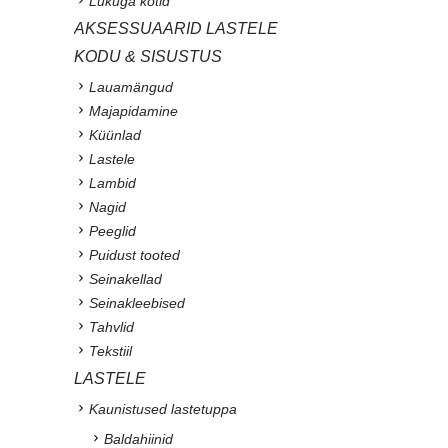
Lukuga kotid
AKSESSUAARID LASTELE
KODU & SISUSTUS
Lauamängud
Majapidamine
Küünlad
Lastele
Lambid
Nagid
Peeglid
Puidust tooted
Seinakellad
Seinakleebised
Tahvlid
Tekstiil
LASTELE
Kaunistused lastetuppa
Baldahiinid