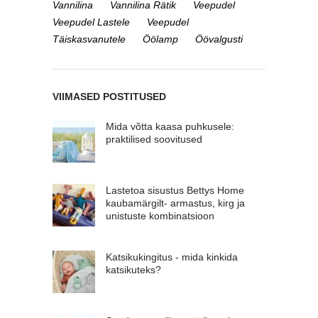
Vannilina
Vannilina Rätik
Veepudel
Veepudel Lastele
Veepudel
Täiskasvanutele
Öölamp
Öövalgusti
VIIMASED POSTITUSED
Mida võtta kaasa puhkusele:
praktilised soovitused
Lastetoa sisustus Bettys Home
kaubamärgilt- armastus, kirg ja
unistuste kombinatsioon
Katsikukingitus - mida kinkida
katsikuteks?