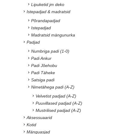
Lipuketid jm deko
Istepadjad & madratsid
Põrandapadjad
Istepadjad
Madratsid mängunurka
Padjad
Numbriga padi (1-0)
Padi Ankur
Padi Jõehobu
Padi Täheke
Satsiga padi
Nimetähega padi (A-Z)
Velvetist padjad (A-Z)
Puuvillased padjad (A-Z)
Mustrilised padjad (A-Z)
Aksessuaarid
Kotid
Mänguasjad