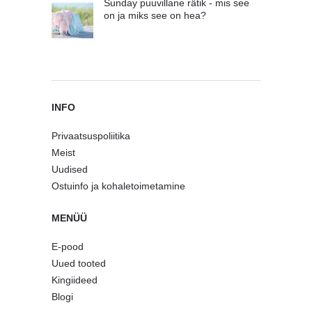
Sunday puuvillane rätik - mis see
on ja miks see on hea?
INFO
Privaatsuspoliitika
Meist
Uudised
Ostuinfo ja kohaletoimetamine
MENÜÜ
E-pood
Uued tooted
Kingiideed
Blogi