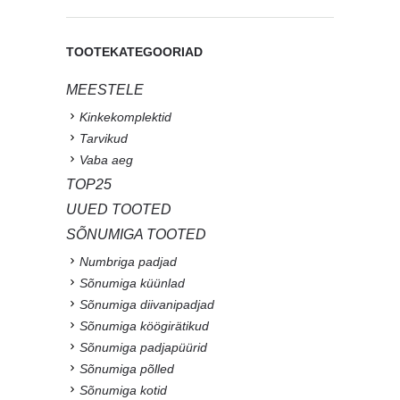
TOOTEKATEGOORIAD
MEESTELE
Kinkekomplektid
Tarvikud
Vaba aeg
TOP25
UUED TOOTED
SÕNUMIGA TOOTED
Numbriga padjad
Sõnumiga küünlad
Sõnumiga diivanipadjad
Sõnumiga köögirätikud
Sõnumiga padjapüürid
Sõnumiga põlled
Sõnumiga kotid