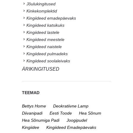
Jõulukingitused
Kinkekomplektid
Kingiideed emadepäevaks
Kingiideed katsikuks
Kingiideed lastele
Kingiideed meestele
Kingiideed naistele
Kingiideed pulmadeks
Kingiideed soolaleivaks
ÄRIKINGITUSED
TEEMAD
Bettys Home
Deokratiivne Lamp
Diivanipadi
Eesti Toode
Hea Sõnum
Hea Sõnumiga Padi
Joogipudel
Kingiidee
Kingiideed Emadepäevaks