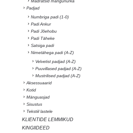
Madratsid mängunurka
Padjad
Numbriga padi (1-0)
Padi Ankur
Padi Jõehobu
Padi Täheke
Satsiga padi
Nimetähega padi (A-Z)
Velvetist padjad (A-Z)
Puuvillased padjad (A-Z)
Mustrilised padjad (A-Z)
Aksessuaarid
Kotid
Mänguasjad
Sisustus
Tekstiil lastele
KLIENTIDE LEMMIKUD
KINGIIDEED