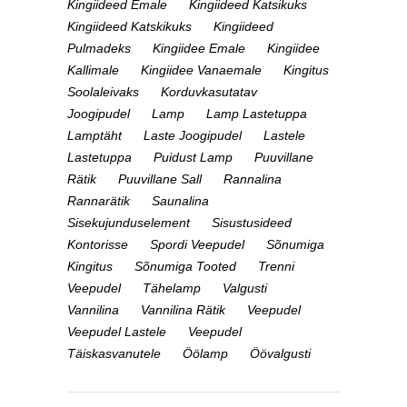
Kingiideed Emale
Kingiideed Katsikuks
Kingiideed Katskikuks
Kingiideed
Pulmadeks
Kingiidee Emale
Kingiidee
Kallimale
Kingiidee Vanaemale
Kingitus
Soolaleivaks
Korduvkasutatav
Joogipudel
Lamp
Lamp Lastetuppa
Lamptäht
Laste Joogipudel
Lastele
Lastetuppa
Puidust Lamp
Puuvillane
Rätik
Puuvillane Sall
Rannalina
Rannarätik
Saunalina
Sisekujunduselement
Sisustusideed
Kontorisse
Spordi Veepudel
Sõnumiga
Kingitus
Sõnumiga Tooted
Trenni
Veepudel
Tähelamp
Valgusti
Vannilina
Vannilina Rätik
Veepudel
Veepudel Lastele
Veepudel
Täiskasvanutele
Öölamp
Öövalgusti