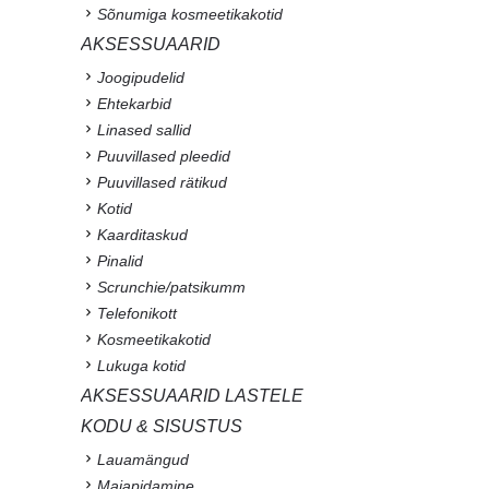
Sõnumiga kosmeetikakotid
AKSESSUAARID
Joogipudelid
Ehtekarbid
Linased sallid
Puuvillased pleedid
Puuvillased rätikud
Kotid
Kaarditaskud
Pinalid
Scrunchie/patsikumm
Telefonikott
Kosmeetikakotid
Lukuga kotid
AKSESSUAARID LASTELE
KODU & SISUSTUS
Lauamängud
Majapidamine