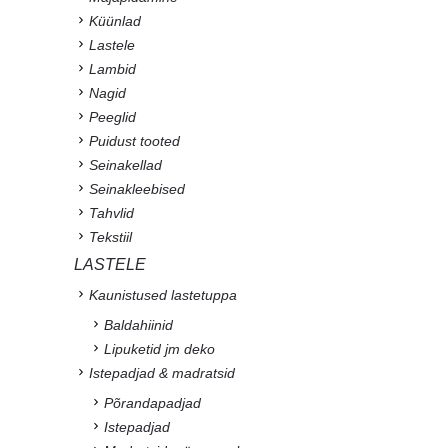
Küünlad
Lastele
Lambid
Nagid
Peeglid
Puidust tooted
Seinakellad
Seinakleebised
Tahvlid
Tekstiil
LASTELE
Kaunistused lastetuppa
Baldahiinid
Lipuketid jm deko
Istepadjad & madratsid
Põrandapadjad
Istepadjad