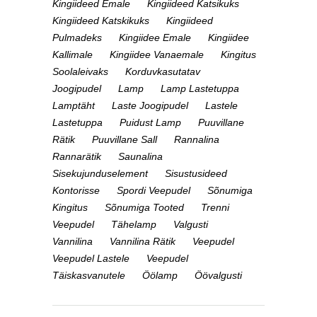
Kingiideed Emale
Kingiideed Katsikuks
Kingiideed Katskikuks
Kingiideed
Pulmadeks
Kingiidee Emale
Kingiidee
Kallimale
Kingiidee Vanaemale
Kingitus
Soolaleivaks
Korduvkasutatav
Joogipudel
Lamp
Lamp Lastetuppa
Lamptäht
Laste Joogipudel
Lastele
Lastetuppa
Puidust Lamp
Puuvillane
Rätik
Puuvillane Sall
Rannalina
Rannarätik
Saunalina
Sisekujunduselement
Sisustusideed
Kontorisse
Spordi Veepudel
Sõnumiga
Kingitus
Sõnumiga Tooted
Trenni
Veepudel
Tähelamp
Valgusti
Vannilina
Vannilina Rätik
Veepudel
Veepudel Lastele
Veepudel
Täiskasvanutele
Öölamp
Öövalgusti