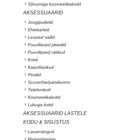
Sõnumiga kosmeetikakotid
AKSESSUAARID
Joogipudelid
Ehtekarbid
Linased sallid
Puuvillased pleedid
Puuvillased rätikud
Kotid
Kaarditaskud
Pinalid
Scrunchie/patsikumm
Telefonikott
Kosmeetikakotid
Lukuga kotid
AKSESSUAARID LASTELE
KODU & SISUSTUS
Lauamängud
Majapidamine