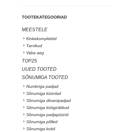
TOOTEKATEGOORIAD
MEESTELE
Kinkekomplektid
Tarvikud
Vaba aeg
TOP25
UUED TOOTED
SÕNUMIGA TOOTED
Numbriga padjad
Sõnumiga küünlad
Sõnumiga diivanipadjad
Sõnumiga köögirätikud
Sõnumiga padjapüürid
Sõnumiga põlled
Sõnumiga kotid