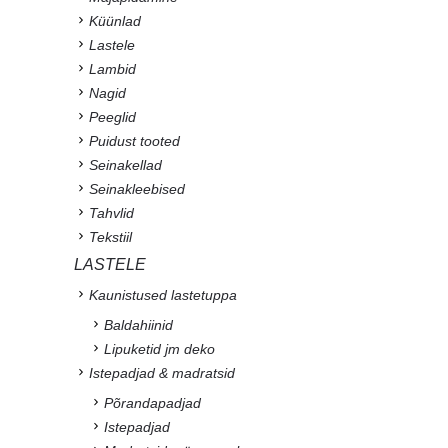
Küünlad
Lastele
Lambid
Nagid
Peeglid
Puidust tooted
Seinakellad
Seinakleebised
Tahvlid
Tekstiil
LASTELE
Kaunistused lastetuppa
Baldahiinid
Lipuketid jm deko
Istepadjad & madratsid
Põrandapadjad
Istepadjad