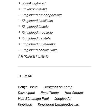
Jõulukingitused
Kinkekomplektid
Kingiideed emadepäevaks
Kingiideed katsikuks
Kingiideed lastele
Kingiideed meestele
Kingiideed naistele
Kingiideed pulmadeks
Kingiideed soolaleivaks
ÄRIKINGITUSED
TEEMAD
Bettys Home
Deokratiivne Lamp
Diivanipadi
Eesti Toode
Hea Sõnum
Hea Sõnumiga Padi
Joogipudel
Kingiidee
Kingiideed Emadepäevaks