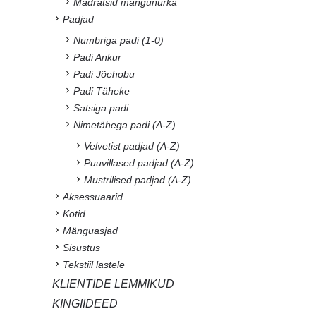
Madratsid mängunurka
Padjad
Numbriga padi (1-0)
Padi Ankur
Padi Jõehobu
Padi Täheke
Satsiga padi
Nimetähega padi (A-Z)
Velvetist padjad (A-Z)
Puuvillased padjad (A-Z)
Mustrilised padjad (A-Z)
Aksessuaarid
Kotid
Mänguasjad
Sisustus
Tekstiil lastele
KLIENTIDE LEMMIKUD
KINGIIDEED