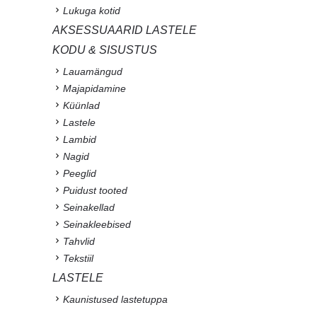
Lukuga kotid
AKSESSUAARID LASTELE
KODU & SISUSTUS
Lauamängud
Majapidamine
Küünlad
Lastele
Lambid
Nagid
Peeglid
Puidust tooted
Seinakellad
Seinakleebised
Tahvlid
Tekstiil
LASTELE
Kaunistused lastetuppa