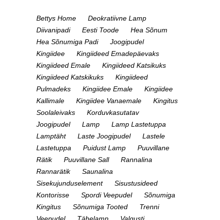
Bettys Home
Deokratiivne Lamp
Diivanipadi
Eesti Toode
Hea Sõnum
Hea Sõnumiga Padi
Joogipudel
Kingiidee
Kingiideed Emadepäevaks
Kingiideed Emale
Kingiideed Katsikuks
Kingiideed Katskikuks
Kingiideed
Pulmadeks
Kingiidee Emale
Kingiidee
Kallimale
Kingiidee Vanaemale
Kingitus
Soolaleivaks
Korduvkasutatav
Joogipudel
Lamp
Lamp Lastetuppa
Lamptäht
Laste Joogipudel
Lastele
Lastetuppa
Puidust Lamp
Puuvillane
Rätik
Puuvillane Sall
Rannalina
Rannarätik
Saunalina
Sisekujunduselement
Sisustusideed
Kontorisse
Spordi Veepudel
Sõnumiga
Kingitus
Sõnumiga Tooted
Trenni
Veepudel
Tähelamp
Valgusti