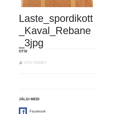
Laste_spordikott
_Kaval_Rebane
_3jpg
OTSI
JÄLGI MEID
Facebook