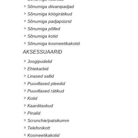
Sõnumiga diivanipadjad
Sõnumiga köögirätikud
Sõnumiga padjapüürid
Sõnumiga põlled
Sõnumiga kotid
Sõnumiga kosmeetikakotid
AKSESSUAARID
Joogipudelid
Ehtekarbid
Linased sallid
Puuvillased pleedid
Puuvillased rätikud
Kotid
Kaarditaskud
Pinalid
Scrunchie/patsikumm
Telefonikott
Kosmeetikakotid