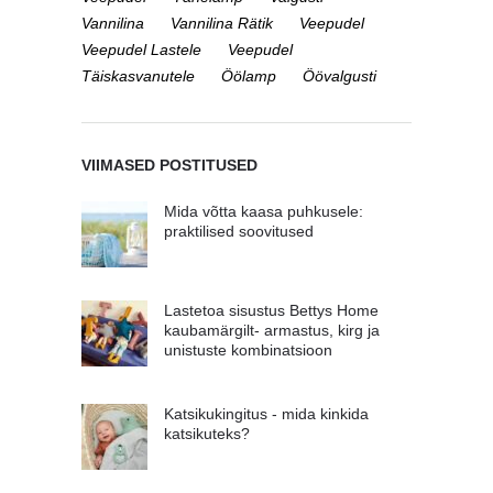
Vannilina
Vannilina Rätik
Veepudel
Veepudel Lastele
Veepudel
Täiskasvanutele
Öölamp
Öövalgusti
VIIMASED POSTITUSED
Mida võtta kaasa puhkusele:
praktilised soovitused
Lastetoa sisustus Bettys Home
kaubamärgilt- armastus, kirg ja
unistuste kombinatsioon
Katsikukingitus - mida kinkida
katsikuteks?