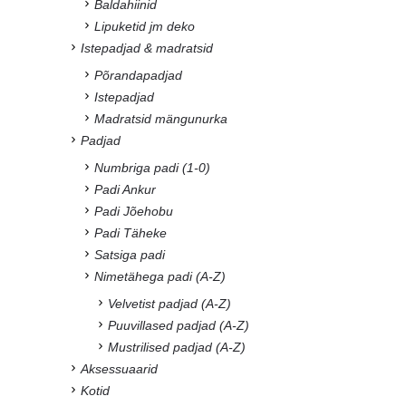
Baldahiinid
Lipuketid jm deko
Istepadjad & madratsid
Põrandapadjad
Istepadjad
Madratsid mängunurka
Padjad
Numbriga padi (1-0)
Padi Ankur
Padi Jõehobu
Padi Täheke
Satsiga padi
Nimetähega padi (A-Z)
Velvetist padjad (A-Z)
Puuvillased padjad (A-Z)
Mustrilised padjad (A-Z)
Aksessuaarid
Kotid