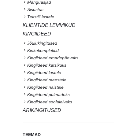
Mänguasjad
Sisustus
Tekstiil lastele
KLIENTIDE LEMMIKUD
KINGIIDEED
Jõulukingitused
Kinkekomplektid
Kingiideed emadepäevaks
Kingiideed katsikuks
Kingiideed lastele
Kingiideed meestele
Kingiideed naistele
Kingiideed pulmadeks
Kingiideed soolaleivaks
ÄRIKINGITUSED
TEEMAD