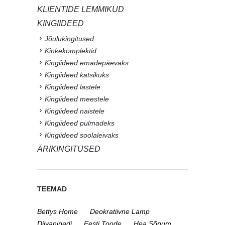
KLIENTIDE LEMMIKUD
KINGIIDEED
Jõulukingitused
Kinkekomplektid
Kingiideed emadepäevaks
Kingiideed katsikuks
Kingiideed lastele
Kingiideed meestele
Kingiideed naistele
Kingiideed pulmadeks
Kingiideed soolaleivaks
ÄRIKINGITUSED
TEEMAD
Bettys Home
Deokratiivne Lamp
Diivanipadi
Eesti Toode
Hea Sõnum