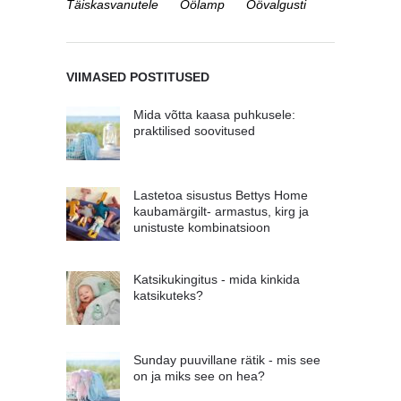
Täiskasvanutele
Öölamp
Öövalgusti
VIIMASED POSTITUSED
Mida võtta kaasa puhkusele:
praktilised soovitused
Lastetoa sisustus Bettys Home
kaubamärgilt- armastus, kirg ja
unistuste kombinatsioon
Katsikukingitus - mida kinkida
katsikuteks?
Sunday puuvillane rätik - mis see
on ja miks see on hea?