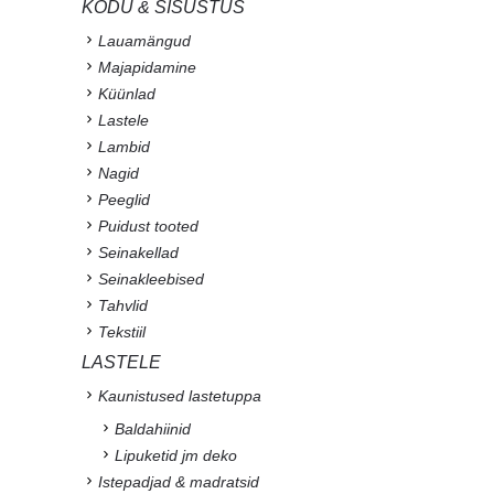
KODU & SISUSTUS
Lauamängud
Majapidamine
Küünlad
Lastele
Lambid
Nagid
Peeglid
Puidust tooted
Seinakellad
Seinakleebised
Tahvlid
Tekstiil
LASTELE
Kaunistused lastetuppa
Baldahiinid
Lipuketid jm deko
Istepadjad & madratsid