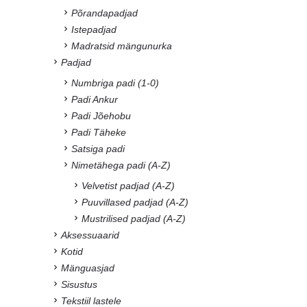
Põrandapadjad
Istepadjad
Madratsid mängunurka
Padjad
Numbriga padi (1-0)
Padi Ankur
Padi Jõehobu
Padi Täheke
Satsiga padi
Nimetähega padi (A-Z)
Velvetist padjad (A-Z)
Puuvillased padjad (A-Z)
Mustrilised padjad (A-Z)
Aksessuaarid
Kotid
Mänguasjad
Sisustus
Tekstiil lastele