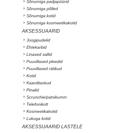
Sõnumiga padjapüürid
Sõnumiga põlled
Sõnumiga kotid
Sõnumiga kosmeetikakotid
AKSESSUAARID
Joogipudelid
Ehtekarbid
Linased sallid
Puuvillased pleedid
Puuvillased rätikud
Kotid
Kaarditaskud
Pinalid
Scrunchie/patsikumm
Telefonikott
Kosmeetikakotid
Lukuga kotid
AKSESSUAARID LASTELE