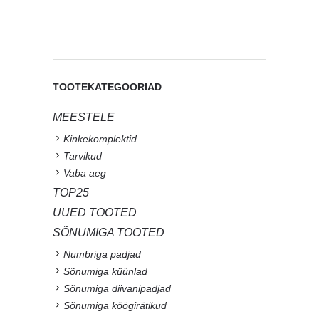
TOOTEKATEGOORIAD
MEESTELE
Kinkekomplektid
Tarvikud
Vaba aeg
TOP25
UUED TOOTED
SÕNUMIGA TOOTED
Numbriga padjad
Sõnumiga küünlad
Sõnumiga diivanipadjad
Sõnumiga köögirätikud