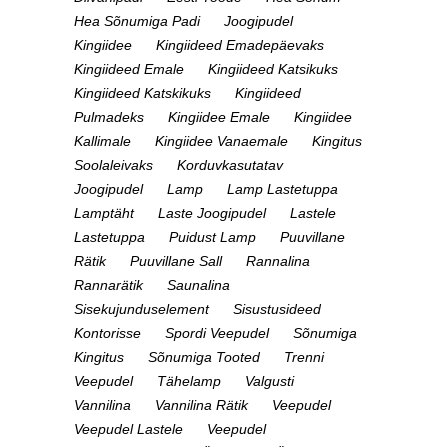
Hea Sõnumiga Padi
Joogipudel
Kingiidee
Kingiideed Emadepäevaks
Kingiideed Emale
Kingiideed Katsikuks
Kingiideed Katskikuks
Kingiideed
Pulmadeks
Kingiidee Emale
Kingiidee
Kallimale
Kingiidee Vanaemale
Kingitus
Soolaleivaks
Korduvkasutatav
Joogipudel
Lamp
Lamp Lastetuppa
Lamptäht
Laste Joogipudel
Lastele
Lastetuppa
Puidust Lamp
Puuvillane
Rätik
Puuvillane Sall
Rannalina
Rannarätik
Saunalina
Sisekujunduselement
Sisustusideed
Kontorisse
Spordi Veepudel
Sõnumiga
Kingitus
Sõnumiga Tooted
Trenni
Veepudel
Tähelamp
Valgusti
Vannilina
Vannilina Rätik
Veepudel
Veepudel Lastele
Veepudel