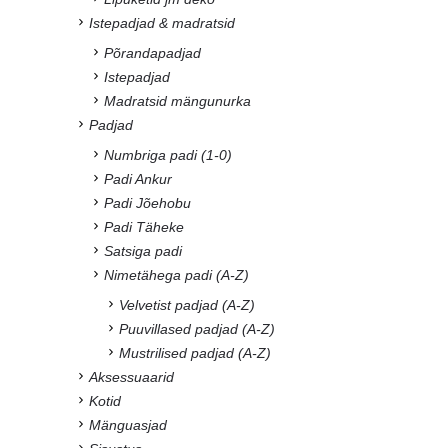
Istepadjad & madratsid
Põrandapadjad
Istepadjad
Madratsid mängunurka
Padjad
Numbriga padi (1-0)
Padi Ankur
Padi Jõehobu
Padi Täheke
Satsiga padi
Nimetähega padi (A-Z)
Velvetist padjad (A-Z)
Puuvillased padjad (A-Z)
Mustrilised padjad (A-Z)
Aksessuaarid
Kotid
Mänguasjad