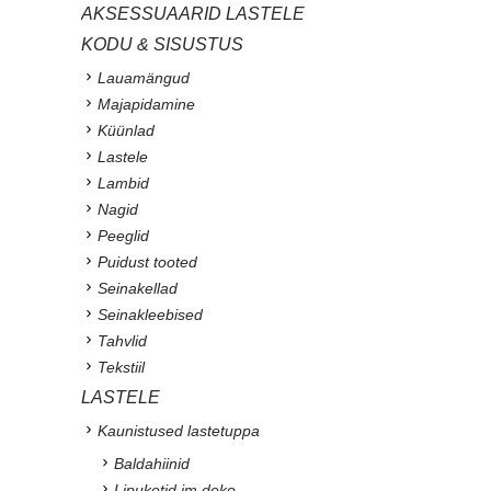
AKSESSUAARID LASTELE
KODU & SISUSTUS
Lauamängud
Majapidamine
Küünlad
Lastele
Lambid
Nagid
Peeglid
Puidust tooted
Seinakellad
Seinakleebised
Tahvlid
Tekstiil
LASTELE
Kaunistused lastetuppa
Baldahiinid
Lipuketid jm deko