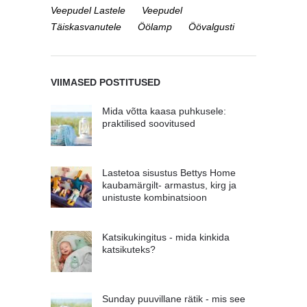
Veepudel Lastele
Veepudel
Täiskasvanutele
Öölamp
Öövalgusti
VIIMASED POSTITUSED
Mida võtta kaasa puhkusele:
praktilised soovitused
Lastetoa sisustus Bettys Home
kaubamärgilt- armastus, kirg ja
unistuste kombinatsioon
Katsikukingitus - mida kinkida
katsikuteks?
Sunday puuvillane rätik - mis see