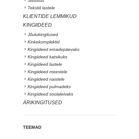
Sisustus
Tekstiil lastele
KLIENTIDE LEMMIKUD
KINGIIDEED
Jõulukingitused
Kinkekomplektid
Kingiideed emadepäevaks
Kingiideed katsikuks
Kingiideed lastele
Kingiideed meestele
Kingiideed naistele
Kingiideed pulmadeks
Kingiideed soolaleivaks
ÄRIKINGITUSED
TEEMAD