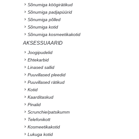
Sõnumiga köögirätikud
Sõnumiga padjapüürid
Sõnumiga põlled
Sõnumiga kotid
Sõnumiga kosmeetikakotid
AKSESSUAARID
Joogipudelid
Ehtekarbid
Linased sallid
Puuvillased pleedid
Puuvillased rätikud
Kotid
Kaarditaskud
Pinalid
Scrunchie/patsikumm
Telefonikott
Kosmeetikakotid
Lukuga kotid