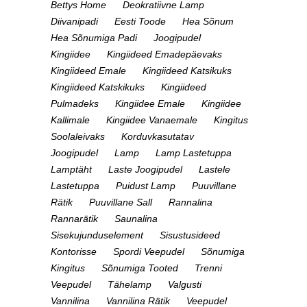
Bettys Home
Deokratiivne Lamp
Diivanipadi
Eesti Toode
Hea Sõnum
Hea Sõnumiga Padi
Joogipudel
Kingiidee
Kingiideed Emadepäevaks
Kingiideed Emale
Kingiideed Katsikuks
Kingiideed Katskikuks
Kingiideed
Pulmadeks
Kingiidee Emale
Kingiidee
Kallimale
Kingiidee Vanaemale
Kingitus
Soolaleivaks
Korduvkasutatav
Joogipudel
Lamp
Lamp Lastetuppa
Lamptäht
Laste Joogipudel
Lastele
Lastetuppa
Puidust Lamp
Puuvillane
Rätik
Puuvillane Sall
Rannalina
Rannarätik
Saunalina
Sisekujunduselement
Sisustusideed
Kontorisse
Spordi Veepudel
Sõnumiga
Kingitus
Sõnumiga Tooted
Trenni
Veepudel
Tähelamp
Valgusti
Vannilina
Vannilina Rätik
Veepudel