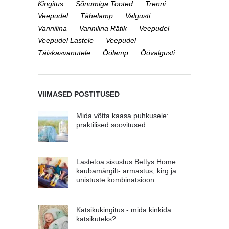
Kingitus
Sõnumiga Tooted
Trenni
Veepudel
Tähelamp
Valgusti
Vannilina
Vannilina Rätik
Veepudel
Veepudel Lastele
Veepudel
Täiskasvanutele
Öölamp
Öövalgusti
VIIMASED POSTITUSED
Mida võtta kaasa puhkusele:
praktilised soovitused
Lastetoa sisustus Bettys Home
kaubamärgilt- armastus, kirg ja
unistuste kombinatsioon
Katsikukingitus - mida kinkida
katsikuteks?