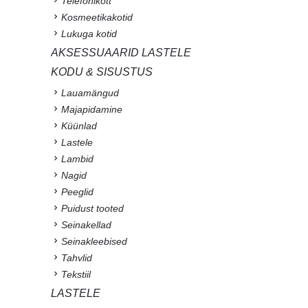
Telefonikott
Kosmeetikakotid
Lukuga kotid
AKSESSUAARID LASTELE
KODU & SISUSTUS
Lauamängud
Majapidamine
Küünlad
Lastele
Lambid
Nagid
Peeglid
Puidust tooted
Seinakellad
Seinakleebised
Tahvlid
Tekstiil
LASTELE