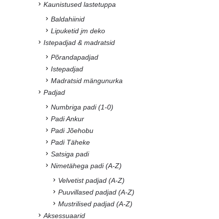
Kaunistused lastetuppa
Baldahiinid
Lipuketid jm deko
Istepadjad & madratsid
Põrandapadjad
Istepadjad
Madratsid mängunurka
Padjad
Numbriga padi (1-0)
Padi Ankur
Padi Jõehobu
Padi Täheke
Satsiga padi
Nimetähega padi (A-Z)
Velvetist padjad (A-Z)
Puuvillased padjad (A-Z)
Mustrilised padjad (A-Z)
Aksessuaarid