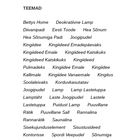
TEEMAD
Bettys Home
Deokratiivne Lamp
Diivanipadi
Eesti Toode
Hea Sõnum
Hea Sõnumiga Padi
Joogipudel
Kingiidee
Kingiideed Emadepäevaks
Kingiideed Emale
Kingiideed Katsikuks
Kingiideed Katskikuks
Kingiideed
Pulmadeks
Kingiidee Emale
Kingiidee
Kallimale
Kingiidee Vanaemale
Kingitus
Soolaleivaks
Korduvkasutatav
Joogipudel
Lamp
Lamp Lastetuppa
Lamptäht
Laste Joogipudel
Lastele
Lastetuppa
Puidust Lamp
Puuvillane
Rätik
Puuvillane Sall
Rannalina
Rannarätik
Saunalina
Sisekujunduselement
Sisustusideed
Kontorisse
Spordi Veepudel
Sõnumiga