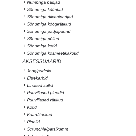
Numbriga padjad
Sõnumiga küünlad
Sõnumiga diivanipadjad
Sõnumiga köögirätikud
Sõnumiga padjapüürid
Sõnumiga põlled
Sõnumiga kotid
Sõnumiga kosmeetikakotid
AKSESSUAARID
Joogipudelid
Ehtekarbid
Linased sallid
Puuvillased pleedid
Puuvillased rätikud
Kotid
Kaarditaskud
Pinalid
Scrunchie/patsikumm