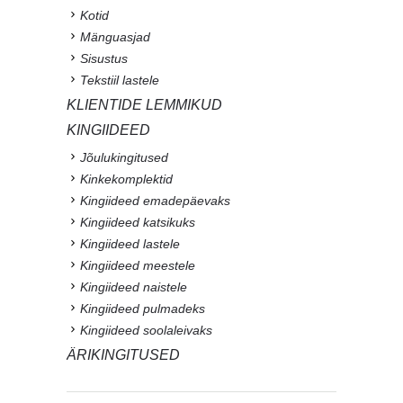
Kotid
Mänguasjad
Sisustus
Tekstiil lastele
KLIENTIDE LEMMIKUD
KINGIIDEED
Jõulukingitused
Kinkekomplektid
Kingiideed emadepäevaks
Kingiideed katsikuks
Kingiideed lastele
Kingiideed meestele
Kingiideed naistele
Kingiideed pulmadeks
Kingiideed soolaleivaks
ÄRIKINGITUSED