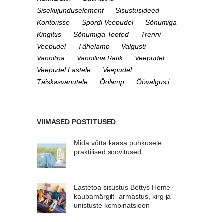
Sisekujunduselement
Sisustusideed
Kontorisse
Spordi Veepudel
Sõnumiga
Kingitus
Sõnumiga Tooted
Trenni
Veepudel
Tähelamp
Valgusti
Vannilina
Vannilina Rätik
Veepudel
Veepudel Lastele
Veepudel
Täiskasvanutele
Öölamp
Öövalgusti
VIIMASED POSTITUSED
Mida võtta kaasa puhkusele:
praktilised soovitused
Lastetoa sisustus Bettys Home
kaubamärgilt- armastus, kirg ja
unistuste kombinatsioon