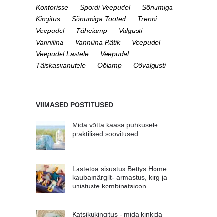
Kontorisse
Spordi Veepudel
Sõnumiga
Kingitus
Sõnumiga Tooted
Trenni
Veepudel
Tähelamp
Valgusti
Vannilina
Vannilina Rätik
Veepudel
Veepudel Lastele
Veepudel
Täiskasvanutele
Öölamp
Öövalgusti
VIIMASED POSTITUSED
Mida võtta kaasa puhkusele:
praktilised soovitused
Lastetoa sisustus Bettys Home
kaubamärgilt- armastus, kirg ja
unistuste kombinatsioon
Katsikukingitus - mida kinkida