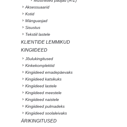
Mustrilised padjad (A-Z)
Aksessuaarid
Kotid
Mänguasjad
Sisustus
Tekstiil lastele
KLIENTIDE LEMMIKUD
KINGIIDEED
Jõulukingitused
Kinkekomplektid
Kingiideed emadepäevaks
Kingiideed katsikuks
Kingiideed lastele
Kingiideed meestele
Kingiideed naistele
Kingiideed pulmadeks
Kingiideed soolaleivaks
ÄRIKINGITUSED