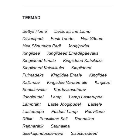
TEEMAD
Bettys Home
Deokratiivne Lamp
Diivanipadi
Eesti Toode
Hea Sõnum
Hea Sõnumiga Padi
Joogipudel
Kingiidee
Kingiideed Emadepäevaks
Kingiideed Emale
Kingiideed Katsikuks
Kingiideed Katskikuks
Kingiideed
Pulmadeks
Kingiidee Emale
Kingiidee
Kallimale
Kingiidee Vanaemale
Kingitus
Soolaleivaks
Korduvkasutatav
Joogipudel
Lamp
Lamp Lastetuppa
Lamptäht
Laste Joogipudel
Lastele
Lastetuppa
Puidust Lamp
Puuvillane
Rätik
Puuvillane Sall
Rannalina
Rannarätik
Saunalina
Sisekujunduselement
Sisustusideed