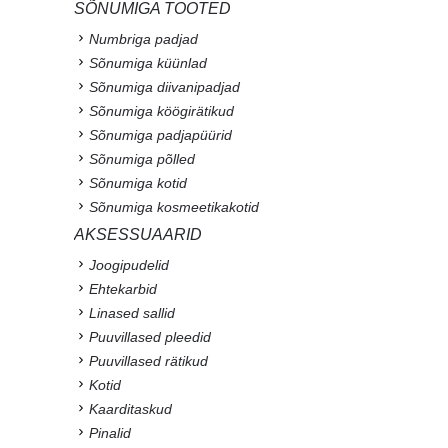
SÕNUMIGA TOOTED
Numbriga padjad
Sõnumiga küünlad
Sõnumiga diivanipadjad
Sõnumiga köögirätikud
Sõnumiga padjapüürid
Sõnumiga põlled
Sõnumiga kotid
Sõnumiga kosmeetikakotid
AKSESSUAARID
Joogipudelid
Ehtekarbid
Linased sallid
Puuvillased pleedid
Puuvillased rätikud
Kotid
Kaarditaskud
Pinalid