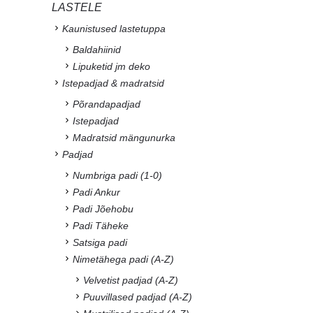
LASTELE
Kaunistused lastetuppa
Baldahiinid
Lipuketid jm deko
Istepadjad & madratsid
Põrandapadjad
Istepadjad
Madratsid mängunurka
Padjad
Numbriga padi (1-0)
Padi Ankur
Padi Jõehobu
Padi Täheke
Satsiga padi
Nimetähega padi (A-Z)
Velvetist padjad (A-Z)
Puuvillased padjad (A-Z)