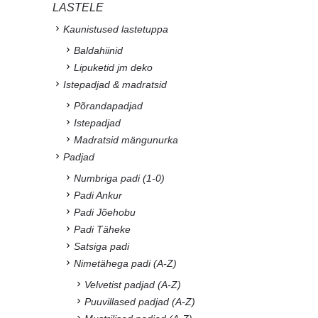
LASTELE
Kaunistused lastetuppa
Baldahiinid
Lipuketid jm deko
Istepadjad & madratsid
Põrandapadjad
Istepadjad
Madratsid mängunurka
Padjad
Numbriga padi (1-0)
Padi Ankur
Padi Jõehobu
Padi Täheke
Satsiga padi
Nimetähega padi (A-Z)
Velvetist padjad (A-Z)
Puuvillased padjad (A-Z)