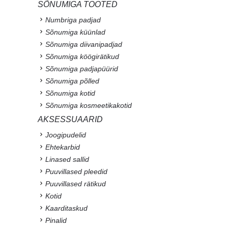
SÕNUMIGA TOOTED
Numbriga padjad
Sõnumiga küünlad
Sõnumiga diivanipadjad
Sõnumiga köögirätikud
Sõnumiga padjapüürid
Sõnumiga põlled
Sõnumiga kotid
Sõnumiga kosmeetikakotid
AKSESSUAARID
Joogipudelid
Ehtekarbid
Linased sallid
Puuvillased pleedid
Puuvillased rätikud
Kotid
Kaarditaskud
Pinalid