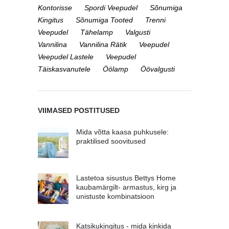
Kontorisse
Spordi Veepudel
Sõnumiga
Kingitus
Sõnumiga Tooted
Trenni
Veepudel
Tähelamp
Valgusti
Vannilina
Vannilina Rätik
Veepudel
Veepudel Lastele
Veepudel
Täiskasvanutele
Öölamp
Öövalgusti
VIIMASED POSTITUSED
Mida võtta kaasa puhkusele:
praktilised soovitused
Lastetoa sisustus Bettys Home
kaubamärgilt- armastus, kirg ja
unistuste kombinatsioon
Katsikukingitus - mida kinkida