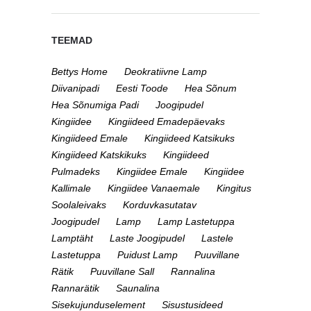
TEEMAD
Bettys Home
Deokratiivne Lamp
Diivanipadi
Eesti Toode
Hea Sõnum
Hea Sõnumiga Padi
Joogipudel
Kingiidee
Kingiideed Emadepäevaks
Kingiideed Emale
Kingiideed Katsikuks
Kingiideed Katskikuks
Kingiideed
Pulmadeks
Kingiidee Emale
Kingiidee
Kallimale
Kingiidee Vanaemale
Kingitus
Soolaleivaks
Korduvkasutatav
Joogipudel
Lamp
Lamp Lastetuppa
Lamptäht
Laste Joogipudel
Lastele
Lastetuppa
Puidust Lamp
Puuvillane
Rätik
Puuvillane Sall
Rannalina
Rannarätik
Saunalina
Sisekujunduselement
Sisustusideed