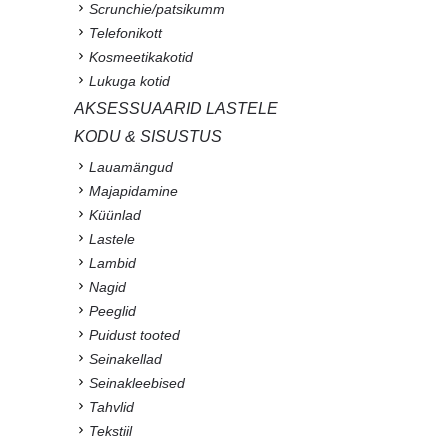
Scrunchie/patsikumm
Telefonikott
Kosmeetikakotid
Lukuga kotid
AKSESSUAARID LASTELE
KODU & SISUSTUS
Lauamängud
Majapidamine
Küünlad
Lastele
Lambid
Nagid
Peeglid
Puidust tooted
Seinakellad
Seinakleebised
Tahvlid
Tekstiil