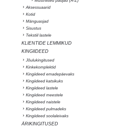
Mustrilised padjad (A-Z)
Aksessuaarid
Kotid
Mänguasjad
Sisustus
Tekstiil lastele
KLIENTIDE LEMMIKUD
KINGIIDEED
Jõulukingitused
Kinkekomplektid
Kingiideed emadepäevaks
Kingiideed katsikuks
Kingiideed lastele
Kingiideed meestele
Kingiideed naistele
Kingiideed pulmadeks
Kingiideed soolaleivaks
ÄRIKINGITUSED