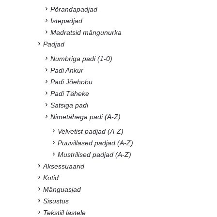
Põrandapadjad
Istepadjad
Madratsid mängunurka
Padjad
Numbriga padi (1-0)
Padi Ankur
Padi Jõehobu
Padi Täheke
Satsiga padi
Nimetähega padi (A-Z)
Velvetist padjad (A-Z)
Puuvillased padjad (A-Z)
Mustrilised padjad (A-Z)
Aksessuaarid
Kotid
Mänguasjad
Sisustus
Tekstiil lastele