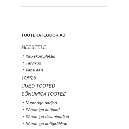
TOOTEKATEGOORIAD
MEESTELE
Kinkekomplektid
Tarvikud
Vaba aeg
TOP25
UUED TOOTED
SÕNUMIGA TOOTED
Numbriga padjad
Sõnumiga küünlad
Sõnumiga diivanipadjad
Sõnumiga köögirätikud