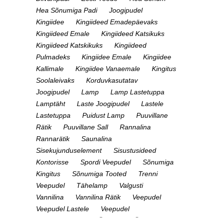
Hea Sõnumiga Padi
Joogipudel
Kingiidee
Kingiideed Emadepäevaks
Kingiideed Emale
Kingiideed Katsikuks
Kingiideed Katskikuks
Kingiideed
Pulmadeks
Kingiidee Emale
Kingiidee
Kallimale
Kingiidee Vanaemale
Kingitus
Soolaleivaks
Korduvkasutatav
Joogipudel
Lamp
Lamp Lastetuppa
Lamptäht
Laste Joogipudel
Lastele
Lastetuppa
Puidust Lamp
Puuvillane
Rätik
Puuvillane Sall
Rannalina
Rannarätik
Saunalina
Sisekujunduselement
Sisustusideed
Kontorisse
Spordi Veepudel
Sõnumiga
Kingitus
Sõnumiga Tooted
Trenni
Veepudel
Tähelamp
Valgusti
Vannilina
Vannilina Rätik
Veepudel
Veepudel Lastele
Veepudel