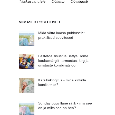
Täiskasvanutele
Öölamp
Öövalgusti
VIIMASED POSTITUSED
Mida võtta kaasa puhkusele:
praktilised soovitused
Lastetoa sisustus Bettys Home
kaubamärgilt- armastus, kirg ja
unistuste kombinatsioon
Katsikukingitus - mida kinkida
katsikuteks?
Sunday puuvillane rätik - mis see
on ja miks see on hea?