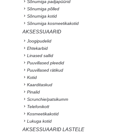
Sõnumiga padjapüürid
Sõnumiga põlled
Sõnumiga kotid
Sõnumiga kosmeetikakotid
AKSESSUAARID
Joogipudelid
Ehtekarbid
Linased sallid
Puuvillased pleedid
Puuvillased rätikud
Kotid
Kaarditaskud
Pinalid
Scrunchie/patsikumm
Telefonikott
Kosmeetikakotid
Lukuga kotid
AKSESSUAARID LASTELE