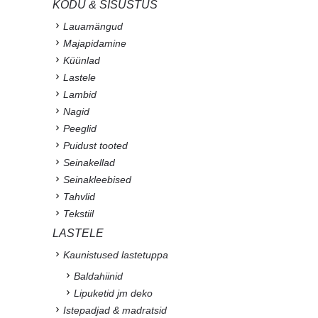
KODU & SISUSTUS
Lauamängud
Majapidamine
Küünlad
Lastele
Lambid
Nagid
Peeglid
Puidust tooted
Seinakellad
Seinakleebised
Tahvlid
Tekstiil
LASTELE
Kaunistused lastetuppa
Baldahiinid
Lipuketid jm deko
Istepadjad & madratsid