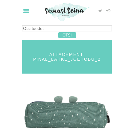
ATTACHMENT:
PINAL_LAHKE_JÕEHOBU_2