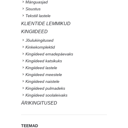
Mänguasjad
Sisustus
Tekstiil lastele
KLIENTIDE LEMMIKUD
KINGIIDEED
Jõulukingitused
Kinkekomplektid
Kingiideed emadepäevaks
Kingiideed katsikuks
Kingiideed lastele
Kingiideed meestele
Kingiideed naistele
Kingiideed pulmadeks
Kingiideed soolaleivaks
ÄRIKINGITUSED
TEEMAD