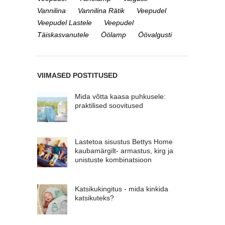
Vannilina
Vannilina Rätik
Veepudel
Veepudel Lastele
Veepudel
Täiskasvanutele
Öölamp
Öövalgusti
VIIMASED POSTITUSED
Mida võtta kaasa puhkusele:
praktilised soovitused
Lastetoa sisustus Bettys Home
kaubamärgilt- armastus, kirg ja
unistuste kombinatsioon
Katsikukingitus - mida kinkida
katsikuteks?