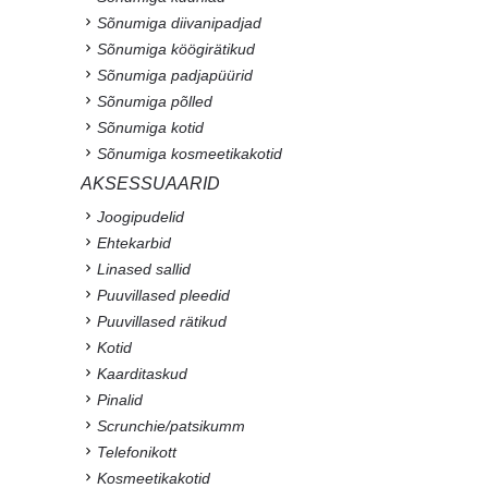
Sõnumiga diivanipadjad
Sõnumiga köögirätikud
Sõnumiga padjapüürid
Sõnumiga põlled
Sõnumiga kotid
Sõnumiga kosmeetikakotid
AKSESSUAARID
Joogipudelid
Ehtekarbid
Linased sallid
Puuvillased pleedid
Puuvillased rätikud
Kotid
Kaarditaskud
Pinalid
Scrunchie/patsikumm
Telefonikott
Kosmeetikakotid