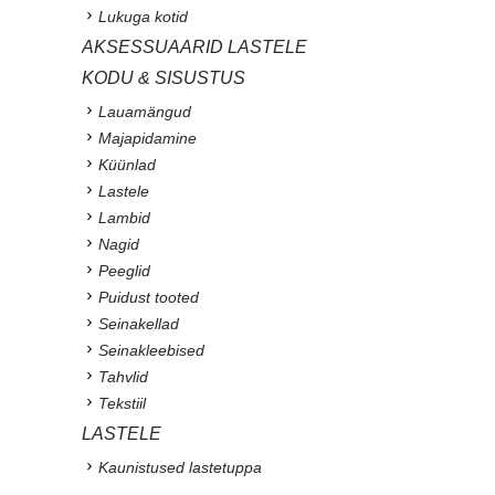
Lukuga kotid
AKSESSUAARID LASTELE
KODU & SISUSTUS
Lauamängud
Majapidamine
Küünlad
Lastele
Lambid
Nagid
Peeglid
Puidust tooted
Seinakellad
Seinakleebised
Tahvlid
Tekstiil
LASTELE
Kaunistused lastetuppa