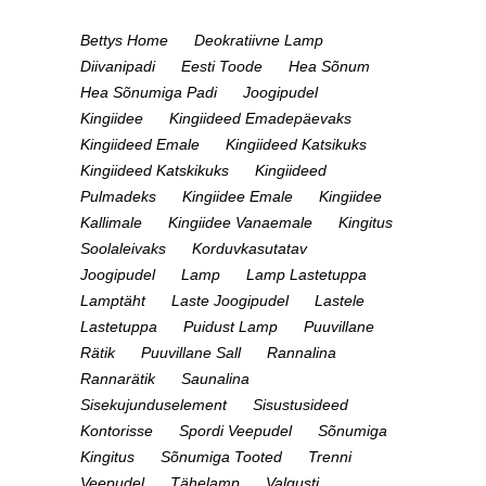
Bettys Home
Deokratiivne Lamp
Diivanipadi
Eesti Toode
Hea Sõnum
Hea Sõnumiga Padi
Joogipudel
Kingiidee
Kingiideed Emadepäevaks
Kingiideed Emale
Kingiideed Katsikuks
Kingiideed Katskikuks
Kingiideed
Pulmadeks
Kingiidee Emale
Kingiidee
Kallimale
Kingiidee Vanaemale
Kingitus
Soolaleivaks
Korduvkasutatav
Joogipudel
Lamp
Lamp Lastetuppa
Lamptäht
Laste Joogipudel
Lastele
Lastetuppa
Puidust Lamp
Puuvillane
Rätik
Puuvillane Sall
Rannalina
Rannarätik
Saunalina
Sisekujunduselement
Sisustusideed
Kontorisse
Spordi Veepudel
Sõnumiga
Kingitus
Sõnumiga Tooted
Trenni
Veepudel
Tähelamp
Valgusti