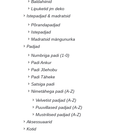
Baldahiinid
Lipuketid jm deko
Istepadjad & madratsid
Põrandapadjad
Istepadjad
Madratsid mängunurka
Padjad
Numbriga padi (1-0)
Padi Ankur
Padi Jõehobu
Padi Täheke
Satsiga padi
Nimetähega padi (A-Z)
Velvetist padjad (A-Z)
Puuvillased padjad (A-Z)
Mustrilised padjad (A-Z)
Aksessuaarid
Kotid