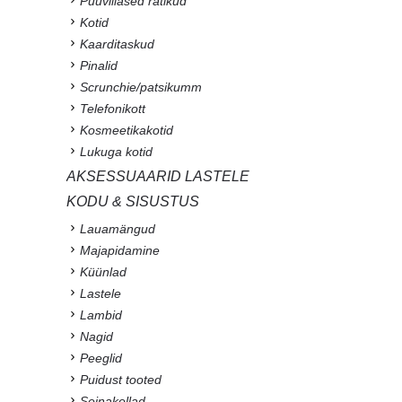
Puuvillased rätikud
Kotid
Kaarditaskud
Pinalid
Scrunchie/patsikumm
Telefonikott
Kosmeetikakotid
Lukuga kotid
AKSESSUAARID LASTELE
KODU & SISUSTUS
Lauamängud
Majapidamine
Küünlad
Lastele
Lambid
Nagid
Peeglid
Puidust tooted
Seinakellad