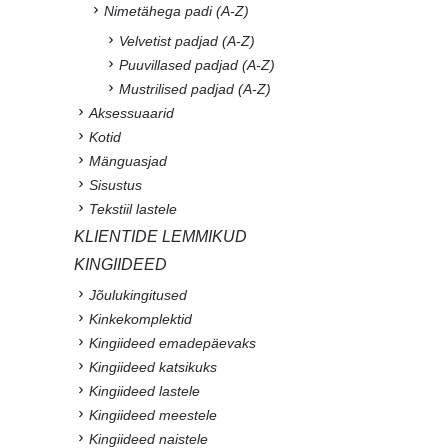
Nimetähega padi (A-Z)
Velvetist padjad (A-Z)
Puuvillased padjad (A-Z)
Mustrilised padjad (A-Z)
Aksessuaarid
Kotid
Mänguasjad
Sisustus
Tekstiil lastele
KLIENTIDE LEMMIKUD
KINGIIDEED
Jõulukingitused
Kinkekomplektid
Kingiideed emadepäevaks
Kingiideed katsikuks
Kingiideed lastele
Kingiideed meestele
Kingiideed naistele