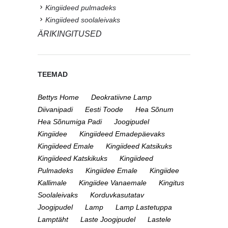
Kingiideed pulmadeks
Kingiideed soolaleivaks
ÄRIKINGITUSED
TEEMAD
Bettys Home
Deokratiivne Lamp
Diivanipadi
Eesti Toode
Hea Sõnum
Hea Sõnumiga Padi
Joogipudel
Kingiidee
Kingiideed Emadepäevaks
Kingiideed Emale
Kingiideed Katsikuks
Kingiideed Katskikuks
Kingiideed
Pulmadeks
Kingiidee Emale
Kingiidee
Kallimale
Kingiidee Vanaemale
Kingitus
Soolaleivaks
Korduvkasutatav
Joogipudel
Lamp
Lamp Lastetuppa
Lamptäht
Laste Joogipudel
Lastele