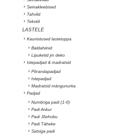
Seinakleebised
Tahvlid
Tekstiil
LASTELE
Kaunistused lastetuppa
Baldahiinid
Lipuketid jm deko
Istepadjad & madratsid
Põrandapadjad
Istepadjad
Madratsid mängunurka
Padjad
Numbriga padi (1-0)
Padi Ankur
Padi Jõehobu
Padi Täheke
Satsiga padi