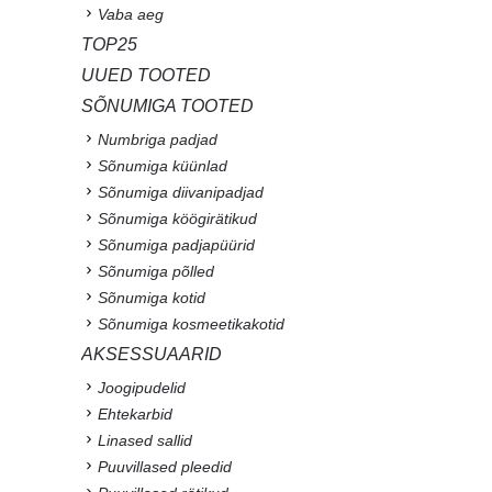
Vaba aeg
TOP25
UUED TOOTED
SÕNUMIGA TOOTED
Numbriga padjad
Sõnumiga küünlad
Sõnumiga diivanipadjad
Sõnumiga köögirätikud
Sõnumiga padjapüürid
Sõnumiga põlled
Sõnumiga kotid
Sõnumiga kosmeetikakotid
AKSESSUAARID
Joogipudelid
Ehtekarbid
Linased sallid
Puuvillased pleedid