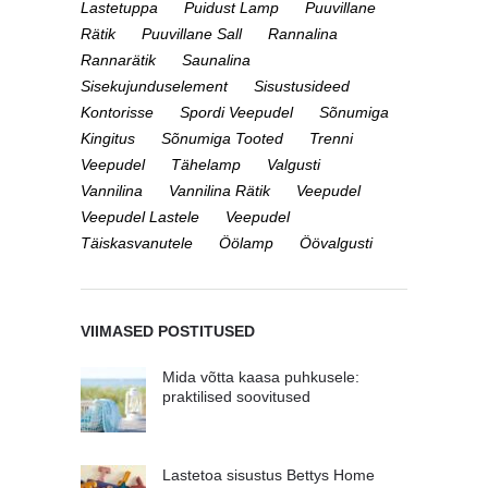
Lastetuppa
Puidust Lamp
Puuvillane
Rätik
Puuvillane Sall
Rannalina
Rannarätik
Saunalina
Sisekujunduselement
Sisustusideed
Kontorisse
Spordi Veepudel
Sõnumiga
Kingitus
Sõnumiga Tooted
Trenni
Veepudel
Tähelamp
Valgusti
Vannilina
Vannilina Rätik
Veepudel
Veepudel Lastele
Veepudel
Täiskasvanutele
Öölamp
Öövalgusti
VIIMASED POSTITUSED
Mida võtta kaasa puhkusele:
praktilised soovitused
Lastetoa sisustus Bettys Home