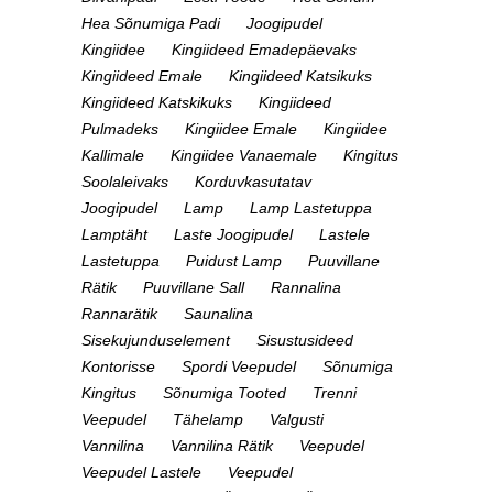
Hea Sõnumiga Padi
Joogipudel
Kingiidee
Kingiideed Emadepäevaks
Kingiideed Emale
Kingiideed Katsikuks
Kingiideed Katskikuks
Kingiideed
Pulmadeks
Kingiidee Emale
Kingiidee
Kallimale
Kingiidee Vanaemale
Kingitus
Soolaleivaks
Korduvkasutatav
Joogipudel
Lamp
Lamp Lastetuppa
Lamptäht
Laste Joogipudel
Lastele
Lastetuppa
Puidust Lamp
Puuvillane
Rätik
Puuvillane Sall
Rannalina
Rannarätik
Saunalina
Sisekujunduselement
Sisustusideed
Kontorisse
Spordi Veepudel
Sõnumiga
Kingitus
Sõnumiga Tooted
Trenni
Veepudel
Tähelamp
Valgusti
Vannilina
Vannilina Rätik
Veepudel
Veepudel Lastele
Veepudel