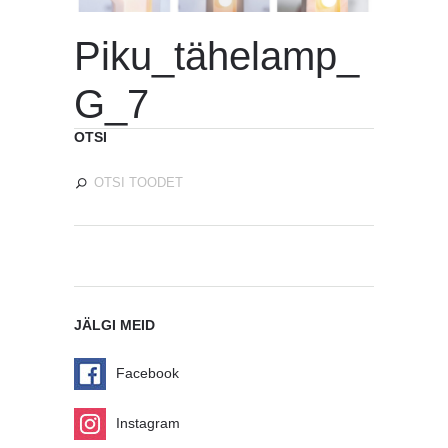
Piku_tähelamp_
G_7
OTSI
JÄLGI MEID
Facebook
Instagram