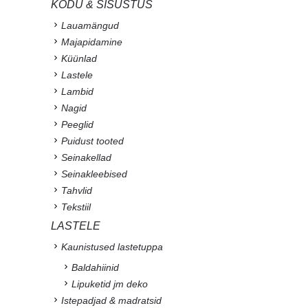
KODU & SISUSTUS
Lauamängud
Majapidamine
Küünlad
Lastele
Lambid
Nagid
Peeglid
Puidust tooted
Seinakellad
Seinakleebised
Tahvlid
Tekstiil
LASTELE
Kaunistused lastetuppa
Baldahiinid
Lipuketid jm deko
Istepadjad & madratsid