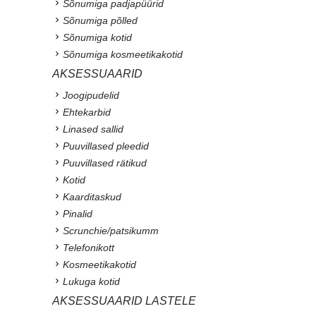
Sõnumiga padjapüürid
Sõnumiga põlled
Sõnumiga kotid
Sõnumiga kosmeetikakotid
AKSESSUAARID
Joogipudelid
Ehtekarbid
Linased sallid
Puuvillased pleedid
Puuvillased rätikud
Kotid
Kaarditaskud
Pinalid
Scrunchie/patsikumm
Telefonikott
Kosmeetikakotid
Lukuga kotid
AKSESSUAARID LASTELE