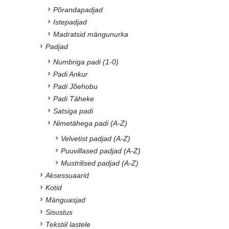
Põrandapadjad
Istepadjad
Madratsid mängunurka
Padjad
Numbriga padi (1-0)
Padi Ankur
Padi Jõehobu
Padi Täheke
Satsiga padi
Nimetähega padi (A-Z)
Velvetist padjad (A-Z)
Puuvillased padjad (A-Z)
Mustrilised padjad (A-Z)
Aksessuaarid
Kotid
Mänguasjad
Sisustus
Tekstiil lastele