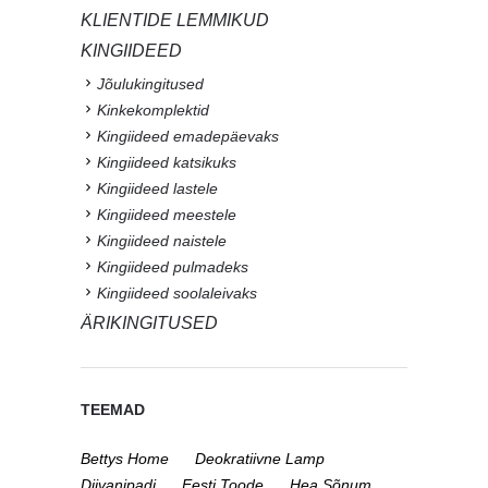
KLIENTIDE LEMMIKUD
KINGIIDEED
Jõulukingitused
Kinkekomplektid
Kingiideed emadepäevaks
Kingiideed katsikuks
Kingiideed lastele
Kingiideed meestele
Kingiideed naistele
Kingiideed pulmadeks
Kingiideed soolaleivaks
ÄRIKINGITUSED
TEEMAD
Bettys Home
Deokratiivne Lamp
Diivanipadi
Eesti Toode
Hea Sõnum