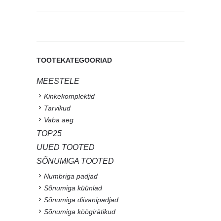
TOOTEKATEGOORIAD
MEESTELE
Kinkekomplektid
Tarvikud
Vaba aeg
TOP25
UUED TOOTED
SÕNUMIGA TOOTED
Numbriga padjad
Sõnumiga küünlad
Sõnumiga diivanipadjad
Sõnumiga köögirätikud