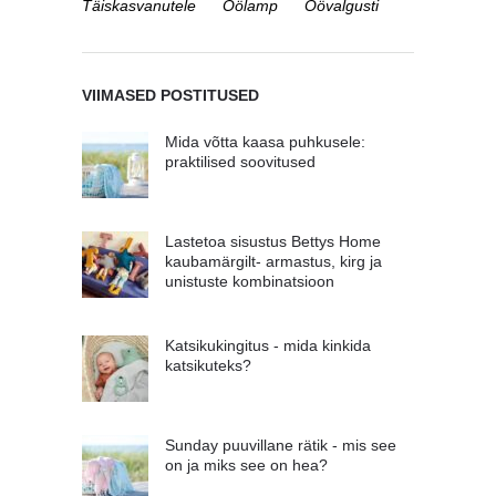
Täiskasvanutele
Öölamp
Öövalgusti
VIIMASED POSTITUSED
Mida võtta kaasa puhkusele:
praktilised soovitused
Lastetoa sisustus Bettys Home
kaubamärgilt- armastus, kirg ja
unistuste kombinatsioon
Katsikukingitus - mida kinkida
katsikuteks?
Sunday puuvillane rätik - mis see
on ja miks see on hea?