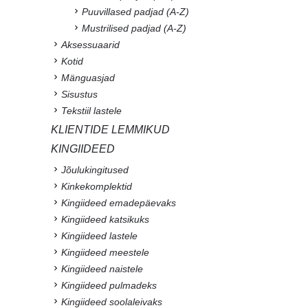
Puuvillased padjad (A-Z)
Mustrilised padjad (A-Z)
Aksessuaarid
Kotid
Mänguasjad
Sisustus
Tekstiil lastele
KLIENTIDE LEMMIKUD
KINGIIDEED
Jõulukingitused
Kinkekomplektid
Kingiideed emadepäevaks
Kingiideed katsikuks
Kingiideed lastele
Kingiideed meestele
Kingiideed naistele
Kingiideed pulmadeks
Kingiideed soolaleivaks