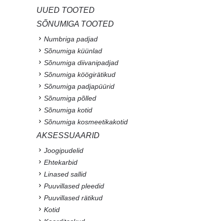
UUED TOOTED
SÕNUMIGA TOOTED
Numbriga padjad
Sõnumiga küünlad
Sõnumiga diivanipadjad
Sõnumiga köögirätikud
Sõnumiga padjapüürid
Sõnumiga põlled
Sõnumiga kotid
Sõnumiga kosmeetikakotid
AKSESSUAARID
Joogipudelid
Ehtekarbid
Linased sallid
Puuvillased pleedid
Puuvillased rätikud
Kotid