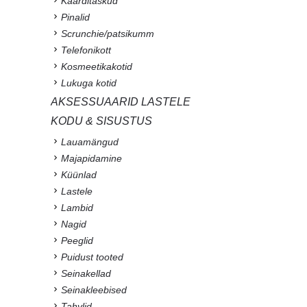
Kaarditaskud
Pinalid
Scrunchie/patsikumm
Telefonikott
Kosmeetikakotid
Lukuga kotid
AKSESSUAARID LASTELE
KODU & SISUSTUS
Lauamängud
Majapidamine
Küünlad
Lastele
Lambid
Nagid
Peeglid
Puidust tooted
Seinakellad
Seinakleebised
Tahvlid