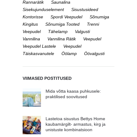
Rannarätik
Saunalina
Sisekujunduselement
Sisustusideed
Kontorisse
Spordi Veepudel
Sõnumiga
Kingitus
Sõnumiga Tooted
Trenni
Veepudel
Tähelamp
Valgusti
Vannilina
Vannilina Rätik
Veepudel
Veepudel Lastele
Veepudel
Täiskasvanutele
Öölamp
Öövalgusti
VIIMASED POSTITUSED
Mida võtta kaasa puhkusele:
praktilised soovitused
Lastetoa sisustus Bettys Home
kaubamärgilt- armastus, kirg ja
unistuste kombinatsioon