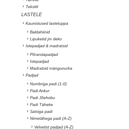
Tekstiil
LASTELE
Kaunistused lastetuppa
Baldahiinid
Lipuketid jm deko
Istepadjad & madratsid
Põrandapadjad
Istepadjad
Madratsid mängunurka
Padjad
Numbriga padi (1-0)
Padi Ankur
Padi Jõehobu
Padi Täheke
Satsiga padi
Nimetähega padi (A-Z)
Velvetist padjad (A-Z)