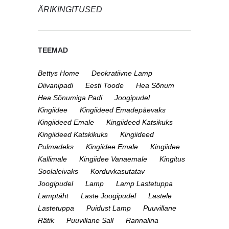
ÄRIKINGITUSED
TEEMAD
Bettys Home
Deokratiivne Lamp
Diivanipadi
Eesti Toode
Hea Sõnum
Hea Sõnumiga Padi
Joogipudel
Kingiidee
Kingiideed Emadepäevaks
Kingiideed Emale
Kingiideed Katsikuks
Kingiideed Katskikuks
Kingiideed
Pulmadeks
Kingiidee Emale
Kingiidee
Kallimale
Kingiidee Vanaemale
Kingitus
Soolaleivaks
Korduvkasutatav
Joogipudel
Lamp
Lamp Lastetuppa
Lamptäht
Laste Joogipudel
Lastele
Lastetuppa
Puidust Lamp
Puuvillane
Rätik
Puuvillane Sall
Rannalina