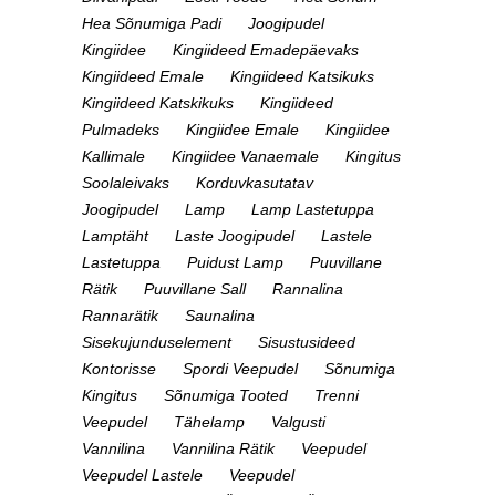
Hea Sõnumiga Padi
Joogipudel
Kingiidee
Kingiideed Emadepäevaks
Kingiideed Emale
Kingiideed Katsikuks
Kingiideed Katskikuks
Kingiideed
Pulmadeks
Kingiidee Emale
Kingiidee
Kallimale
Kingiidee Vanaemale
Kingitus
Soolaleivaks
Korduvkasutatav
Joogipudel
Lamp
Lamp Lastetuppa
Lamptäht
Laste Joogipudel
Lastele
Lastetuppa
Puidust Lamp
Puuvillane
Rätik
Puuvillane Sall
Rannalina
Rannarätik
Saunalina
Sisekujunduselement
Sisustusideed
Kontorisse
Spordi Veepudel
Sõnumiga
Kingitus
Sõnumiga Tooted
Trenni
Veepudel
Tähelamp
Valgusti
Vannilina
Vannilina Rätik
Veepudel
Veepudel Lastele
Veepudel