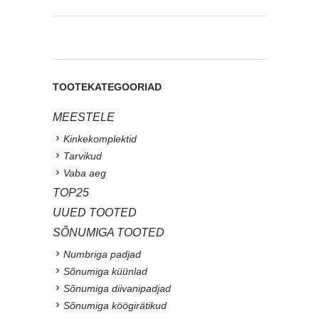
TOOTEKATEGOORIAD
MEESTELE
Kinkekomplektid
Tarvikud
Vaba aeg
TOP25
UUED TOOTED
SÕNUMIGA TOOTED
Numbriga padjad
Sõnumiga küünlad
Sõnumiga diivanipadjad
Sõnumiga köögirätikud