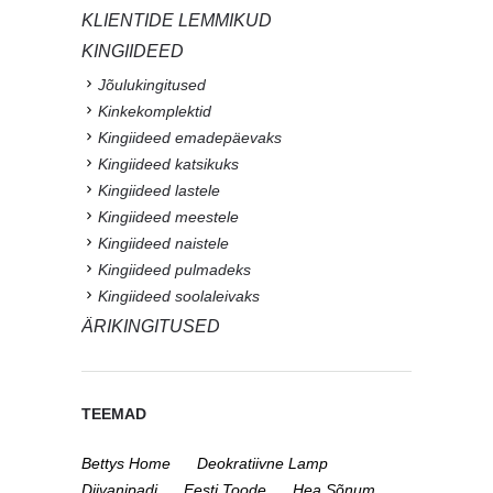
KLIENTIDE LEMMIKUD
KINGIIDEED
Jõulukingitused
Kinkekomplektid
Kingiideed emadepäevaks
Kingiideed katsikuks
Kingiideed lastele
Kingiideed meestele
Kingiideed naistele
Kingiideed pulmadeks
Kingiideed soolaleivaks
ÄRIKINGITUSED
TEEMAD
Bettys Home
Deokratiivne Lamp
Diivanipadi
Eesti Toode
Hea Sõnum