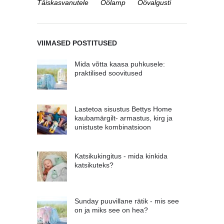
Täiskasvanutele
Öölamp
Öövalgusti
VIIMASED POSTITUSED
Mida võtta kaasa puhkusele:
praktilised soovitused
Lastetoa sisustus Bettys Home
kaubamärgilt- armastus, kirg ja
unistuste kombinatsioon
Katsikukingitus - mida kinkida
katsikuteks?
Sunday puuvillane rätik - mis see
on ja miks see on hea?