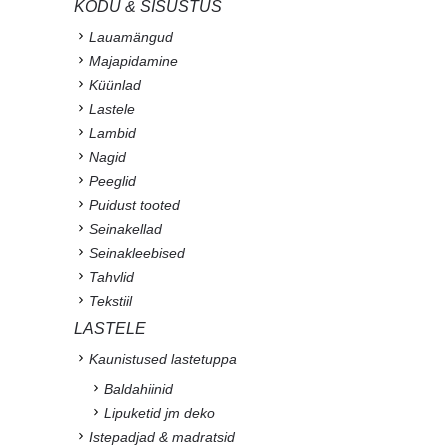
KODU & SISUSTUS
Lauamängud
Majapidamine
Küünlad
Lastele
Lambid
Nagid
Peeglid
Puidust tooted
Seinakellad
Seinakleebised
Tahvlid
Tekstiil
LASTELE
Kaunistused lastetuppa
Baldahiinid
Lipuketid jm deko
Istepadjad & madratsid