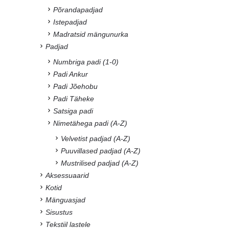
Põrandapadjad
Istepadjad
Madratsid mängunurka
Padjad
Numbriga padi (1-0)
Padi Ankur
Padi Jõehobu
Padi Täheke
Satsiga padi
Nimetähega padi (A-Z)
Velvetist padjad (A-Z)
Puuvillased padjad (A-Z)
Mustrilised padjad (A-Z)
Aksessuaarid
Kotid
Mänguasjad
Sisustus
Tekstiil lastele