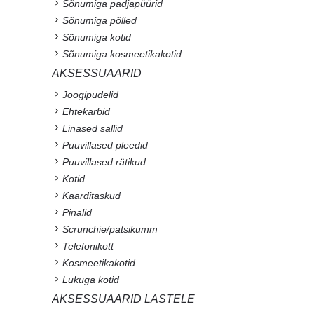
Sõnumiga padjapüürid
Sõnumiga põlled
Sõnumiga kotid
Sõnumiga kosmeetikakotid
AKSESSUAARID
Joogipudelid
Ehtekarbid
Linased sallid
Puuvillased pleedid
Puuvillased rätikud
Kotid
Kaarditaskud
Pinalid
Scrunchie/patsikumm
Telefonikott
Kosmeetikakotid
Lukuga kotid
AKSESSUAARID LASTELE