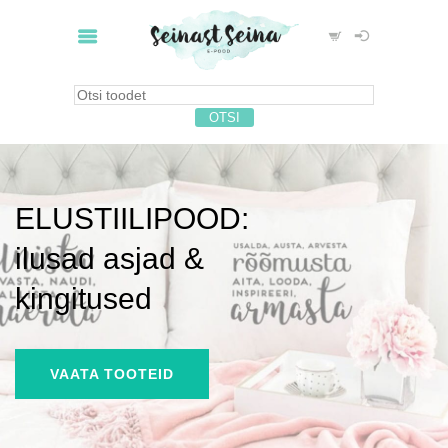
ELUSTIILIPOOD:
ilusad asjad &
kingitused
VAATA TOOTEID