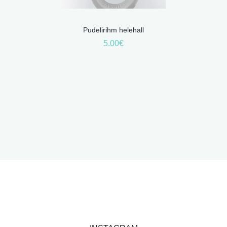
s on vein
Pudelirihm helehall
5.00
€