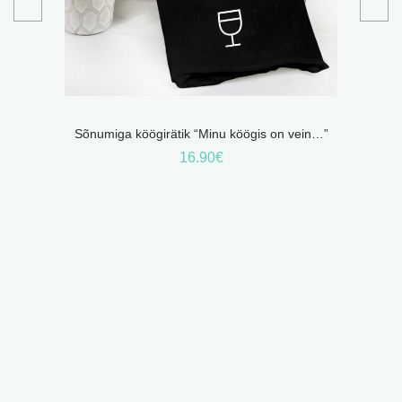
Sõnumiga köögirätik “Minu köögis on vein…”
Poekott 
16.90
€
SO